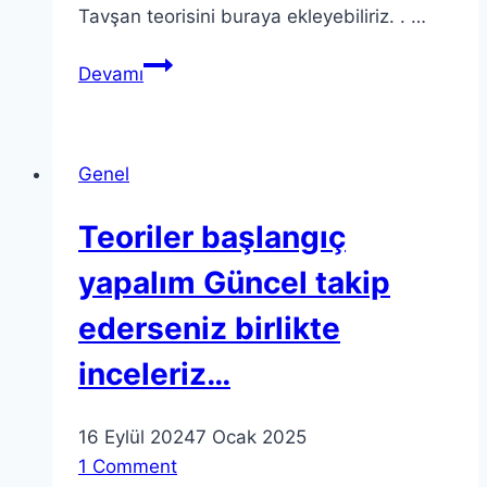
Tavşan teorisini buraya ekleyebiliriz. . …
Alice
Devamı
harikalar
diyarı
Bu
Genel
teori
gündemdeki
Teoriler başlangıç
bazı
haberleri…
yapalım Güncel takip
ederseniz birlikte
inceleriz…
16 Eylül 2024
7 Ocak 2025
1 Comment