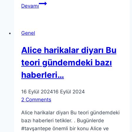
Twitter
Devamı
da
aramalar
kısıtlımı
Genel
Yeni
adı
Alice harikalar diyarı Bu
ile
X…
teori gündemdeki bazı
haberleri…
16 Eylül 2024
16 Eylül 2024
2 Comments
Alice harikalar diyarı Bu teori gündemdeki
bazı haberleri tetikler. . Bugünlerde
#tavşantepe önemli bir konu Alice ve