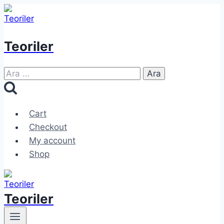
Skip
to
content
Teoriler
Arama:
Cart
Checkout
My account
Shop
Teoriler