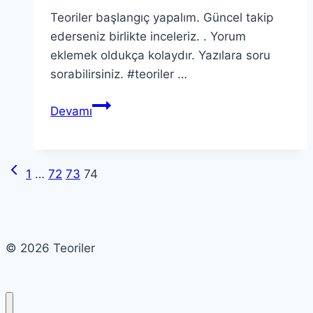
Teoriler başlangıç yapalım. Güncel takip
ederseniz birlikte inceleriz. . Yorum
eklemek oldukça kolaydır. Yazılara soru
sorabilirsiniz. #teoriler …
Teoriler
Devamı
başlangıç
yapalım
Güncel
Previous
Page
1
…
72
73
74
takip
Page
ederseniz
navigation
birlikte
inceleriz…
© 2026 Teoriler