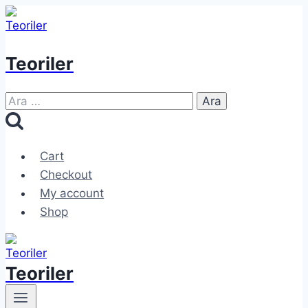
Skip
to
content
Teoriler
Arama:
Cart
Checkout
My account
Shop
Teoriler