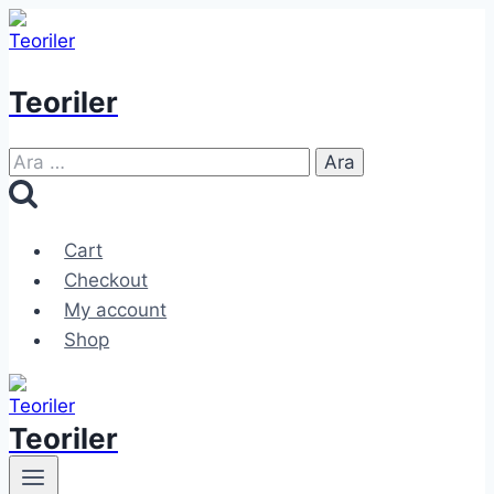
Skip
to
content
Teoriler
Arama:
Cart
Checkout
My account
Shop
Teoriler