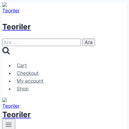
Skip
to
content
Teoriler
Arama:
Cart
Checkout
My account
Shop
Teoriler