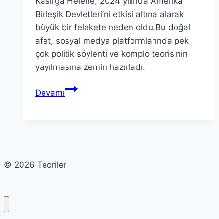
Kasırga Helene, 2024 yılında Amerika
Birleşik Devletleri’ni etkisi altına alarak
büyük bir felakete neden oldu.Bu doğal
afet, sosyal medya platformlarında pek
çok politik söylenti ve komplo teorisinin
yayılmasına zemin hazırladı.
Kasırga
Devamı
Helene:
Politik
Söylentiler
ve
Komplo
© 2026 Teoriler
Teorileri