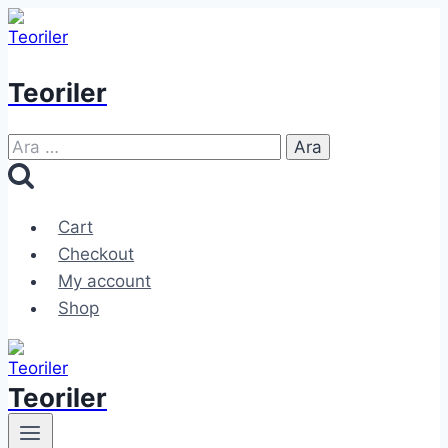
Skip
to
content
Teoriler
Arama:
Cart
Checkout
My account
Shop
Teoriler