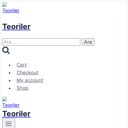
Skip
to
content
Teoriler
Arama:
Cart
Checkout
My account
Shop
Teoriler