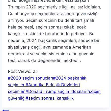
olabileceğini işaret ederken, eski Başkan
Trump’ın 2020 seçimleriyle ilgili asılsız iddiaları,
Cumhuriyetçi seçmenler arasında güvensizliği
artırıyor. Seçim sürecinin bu denli tartışmalı
hale gelmesi, seçim sonrası çıkabilecek
karışıklık riskini de beraberinde getiriyor. Bu
nedenle, 2024 başkanlık seçimleri, sadece bir
siyasi yarış değil, aynı zamanda Amerikan
demokrasi ve seçim sistemine olan güvenin
testi olarak da değerlendirilmektedir.
Post Views:
25
Post
#
2020 seçim sonuçları
#
2024 başkanlık
Tags:
seçimleri
#
Amerika Birleşik Devletleri
seçimleri
#
Donald Trump seçim iddiaları
#
seçim
güvenliği
#
seçim sonrası karışıklık