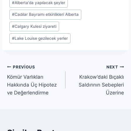
#
Alberta'da yapılacak şeyler
#
Cadılar Bayramı etkinlikleri Alberta
#
Calgary Kulesi ziyareti
#
Lake Louise gezilecek yerler
Yazı
PREVIOUS
NEXT
Kömür Varlıkları
Krakow’daki Bıçaklı
gezinmesi
Hakkında Üç Hipotez
Saldırının Sebepleri
ve Değerlendirme
Üzerine