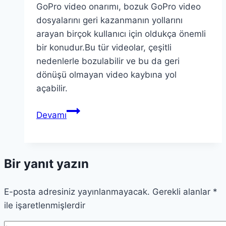
GoPro video onarımı, bozuk GoPro video
dosyalarını geri kazanmanın yollarını
arayan birçok kullanıcı için oldukça önemli
bir konudur.Bu tür videolar, çeşitli
nedenlerle bozulabilir ve bu da geri
dönüşü olmayan video kaybına yol
açabilir.
GoPro
Devamı
Video
Onarımı:
Bozuk
Bir yanıt yazın
Video
Dosyalarını
E-posta adresiniz yayınlanmayacak.
Düzeltin
Gerekli alanlar
*
ile işaretlenmişlerdir