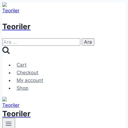
Skip
to
content
Teoriler
Arama:
Cart
Checkout
My account
Shop
Teoriler