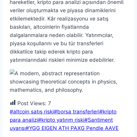
hareketler, kripto para analizi açısından önemli
veriler oluşturmakta ve piyasa dinamiklerini
etkilemektedir. Kâr realizasyonu ve satış
baskıları, altcoinlerin fiyatlarında
dalgalanmalara neden olabilir. Yatırımcılar,
piyasa koşullarını ve bu tür transferleri
dikkatlice takip ederek kripto para
yatırımlarındaki riskleri minimize edebilirler.
Post Views:
7
Post
#
altcoin satış riski
#
borsa transferleri
#
kripto
Tags:
para analizi
#
kripto yatırım riski
#
Santiment
uyarısı
#
YGG EIGEN ATH PAXG Pendle AAVE