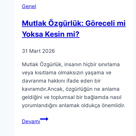
Ritim
Genel
ve
Melodi
Mutlak Özgürlük: Göreceli mi
Rehberi
Yoksa Kesin mi?
31 Mart 2026
Mutlak Özgürlük, insanın hiçbir sınırlama
veya kısıtlama olmaksızın yaşama ve
davranma hakkını ifade eden bir
kavramdır.Ancak, özgürlüğün ne anlama
geldiğini ve toplumsal bir bağlamda nasıl
yorumlandığını anlamak oldukça önemlidir.
Mutlak
Devamı
Özgürlük:
Göreceli