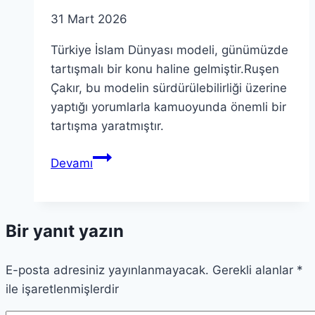
31 Mart 2026
Türkiye İslam Dünyası modeli, günümüzde
tartışmalı bir konu haline gelmiştir.Ruşen
Çakır, bu modelin sürdürülebilirliği üzerine
yaptığı yorumlarla kamuoyunda önemli bir
tartışma yaratmıştır.
Türkiye
Devamı
İslam
Dünyası
Modeli
Bir yanıt yazın
Mi?
Ruşen
E-posta adresiniz yayınlanmayacak.
Çakır
Gerekli alanlar
*
ile işaretlenmişlerdir
Değerlendiriyor