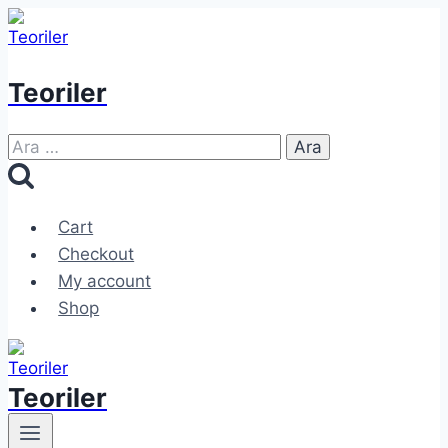
Skip
to
content
Teoriler
Arama:
Cart
Checkout
My account
Shop
Teoriler