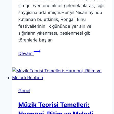
simgeleyen önemli bir gelenek olarak, sığır
saygısına adanmıştır.Her yıl Nisan ayında
kutlanan bu etkinlik, Rongali Bihu
festivallerinin ilk gününde yer alır ve
sığırların yıkanması, beslenmesi gibi
törenlerle başlar.
Goru
Devamı
Bihu:
Assam’ın
Rongali
Bihu
Kutlamasının
Genel
Başlangıcı
Müzik Teorisi Temelleri:
Harmoni, Ritim ve Melodi