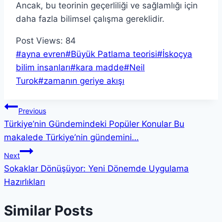
Ancak, bu teorinin geçerliliği ve sağlamlığı için
daha fazla bilimsel çalışma gereklidir.
Post Views:
84
Post
#
ayna evren
#
Büyük Patlama teorisi
#
İskoçya
Tags:
bilim insanları
#
kara madde
#
Neil
Turok
#
zamanın geriye akışı
Yazı
Previous
Türkiye’nin Gündemindeki Popüler Konular Bu
gezinmesi
makalede Türkiye’nin gündemini…
Next
Sokaklar Dönüşüyor: Yeni Dönemde Uygulama
Hazırlıkları
Similar Posts