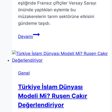
eşliğinde Fransız çiftçiler Versay Sarayı
önünde yaptıkları eylemle bu
müzakerelerin tarım sektörüne etkisini
gündeme taşıdı.
AB-
Devamı
MERCOSUR
serbest
ticaret
anlaşması
Fransız
Genel
protestosu
Türkiye İslam Dünyası
Modeli Mi? Ruşen Çakır
Değerlendiriyor