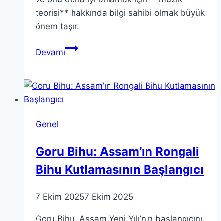
teorisi** hakkında bilgi sahibi olmak büyük
önem taşır.
Müzik
Devamı
Teorisi:
Ses
Anlayışımızı
Nasıl
Şekillendirir?
Genel
Goru Bihu: Assam’ın Rongali
Bihu Kutlamasının Başlangıcı
7 Ekim 2025
7 Ekim 2025
Goru Bihu, Assam Yeni Yılı’nın başlangıcını