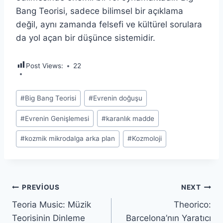
Bang Teorisi, sadece bilimsel bir açıklama
değil, aynı zamanda felsefi ve kültürel sorulara
da yol açan bir düşünce sistemidir.
Post Views:
22
Post
#
Big Bang Teorisi
#
Evrenin doğuşu
Tags:
#
Evrenin Genişlemesi
#
karanlık madde
#
kozmik mikrodalga arka plan
#
Kozmoloji
Yazı
PREVIOUS
NEXT
Teoria Music: Müzik
Theorico:
gezinmesi
Teorisinin Dinleme
Barcelona’nın Yaratıcı