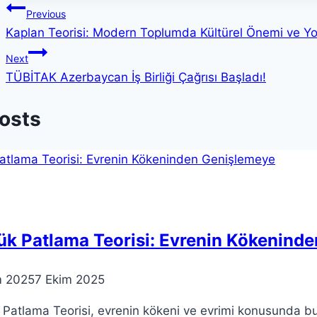
Yazı
Previous
Kaplan Teorisi: Modern Toplumda Kültürel Önemi ve Yo
gezinmesi
Next
TÜBİTAK Azerbaycan İş Birliği Çağrısı Başladı!
Posts
ük Patlama Teorisi: Evrenin Kökenind
m 2025
7 Ekim 2025
Patlama Teorisi, evrenin kökeni ve evrimi konusunda b