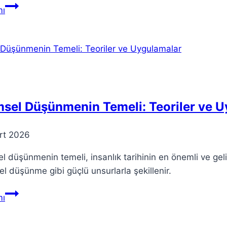
discord
ı
discord
nedir
incel
discord
erişim
engeli
discord…
msel Düşünmenin Temeli: Teoriler ve 
rt 2026
el düşünmenin temeli, insanlık tarihinin en önemli ve geli
rel düşünme gibi güçlü unsurlarla şekillenir.
Bilimsel
ı
Düşünmenin
Temeli: