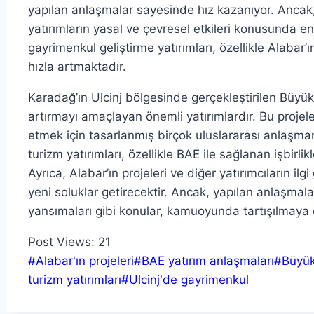
yapılan anlaşmalar sayesinde hız kazanıyor. Ancak, m
yatırımların yasal ve çevresel etkileri konusunda end
gayrimenkul geliştirme yatırımları, özellikle Alabar’ın
hızla artmaktadır.
Karadağ’ın Ulcinj bölgesinde gerçekleştirilen Büyük 
artırmayı amaçlayan önemli yatırımlardır. Bu proje
etmek için tasarlanmış birçok uluslararası anlaşman
turizm yatırımları, özellikle BAE ile sağlanan işbirl
Ayrıca, Alabar’ın projeleri ve diğer yatırımcıların i
yeni soluklar getirecektir. Ancak, yapılan anlaşmalar
yansımaları gibi konular, kamuoyunda tartışılmaya
Post Views:
21
Post
#
Alabar'ın projeleri
#
BAE yatırım anlaşmaları
#
Büyük 
Tags:
turizm yatırımları
#
Ulcinj'de gayrimenkul