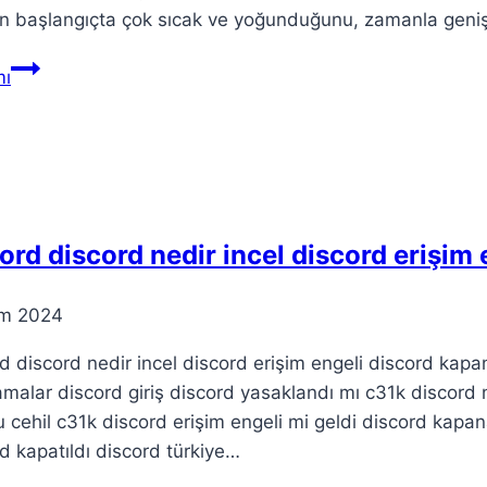
in başlangıçta çok sıcak ve yoğunduğunu, zamanla geni
Büyük
ı
Patlama
Teorisi:
Evrenin
Kökeninden
Genişlemeye
ord discord nedir incel discord erişim
im 2024
d discord nedir incel discord erişim engeli discord kapa
malar discord giriş discord yasaklandı mı c31k discor
 cehil c31k discord erişim engeli mi geldi discord kapan
d kapatıldı discord türkiye…