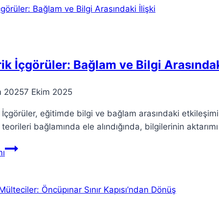
Teoriler
ve
Uygulamalar
ik İçgörüler: Bağlam ve Bilgi Arasındaki
m 2025
7 Ekim 2025
 İçgörüler, eğitimde bilgi ve bağlam arasındaki etkileşi
 teorileri bağlamında ele alındığında, bilgilerinin aktarı
Teorik
ı
İçgörüler:
Bağlam
ve
Bilgi
Arasındaki