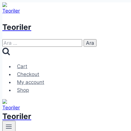
Skip
to
content
Teoriler
Arama:
Cart
Checkout
My account
Shop
Teoriler