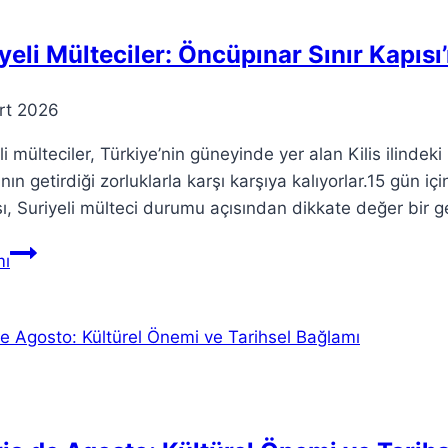
İlişki
yeli Mülteciler: Öncüpınar Sınır Kapıs
rt 2026
li mülteciler, Türkiye’nin güneyinde yer alan Kilis ilindek
nın getirdiği zorluklarla karşı karşıya kalıyorlar.15 gün i
, Suriyeli mülteci durumu açısından dikkate değer bir ge
Suriyeli
ı
Mülteciler:
Öncüpınar
Sınır
Kapısı’ndan
Dönüş