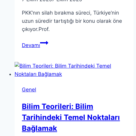
PKK’nın silah bırakma süreci, Türkiye’nin
uzun süredir tartıştığı bir konu olarak öne
çıkıyor.Prof.
PKK’nın
Devamı
Silah
Bırakma
Süreci:
Tarihsel
ve
Genel
Sembolik
Önemi
Bilim Teorileri: Bilim
Tarihindeki Temel Noktaları
Bağlamak