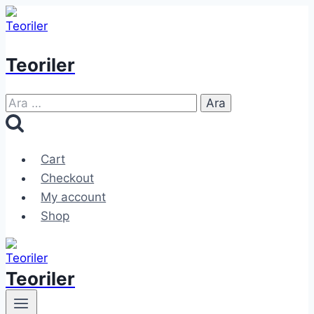
Skip
to
content
Teoriler
Arama:
Cart
Checkout
My account
Shop
Teoriler