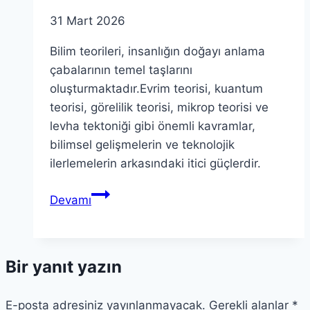
31 Mart 2026
Bilim teorileri, insanlığın doğayı anlama
çabalarının temel taşlarını
oluşturmaktadır.Evrim teorisi, kuantum
teorisi, görelilik teorisi, mikrop teorisi ve
levha tektoniği gibi önemli kavramlar,
bilimsel gelişmelerin ve teknolojik
ilerlemelerin arkasındaki itici güçlerdir.
Bilim
Devamı
Teorileri:
Bilim
Tarihindeki
Bir yanıt yazın
Temel
Noktaları
E-posta adresiniz yayınlanmayacak.
Bağlamak
Gerekli alanlar
*