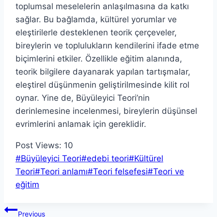
toplumsal meselelerin anlaşılmasına da katkı
sağlar. Bu bağlamda, kültürel yorumlar ve
eleştirilerle desteklenen teorik çerçeveler,
bireylerin ve toplulukların kendilerini ifade etme
biçimlerini etkiler. Özellikle eğitim alanında,
teorik bilgilere dayanarak yapılan tartışmalar,
eleştirel düşünmenin geliştirilmesinde kilit rol
oynar. Yine de, Büyüleyici Teori’nin
derinlemesine incelenmesi, bireylerin düşünsel
evrimlerini anlamak için gereklidir.
Post Views:
10
Post
#
Büyüleyici Teori
#
edebi teori
#
Kültürel
Tags:
Teori
#
Teori anlamı
#
Teori felsefesi
#
Teori ve
eğitim
Yazı
Previous