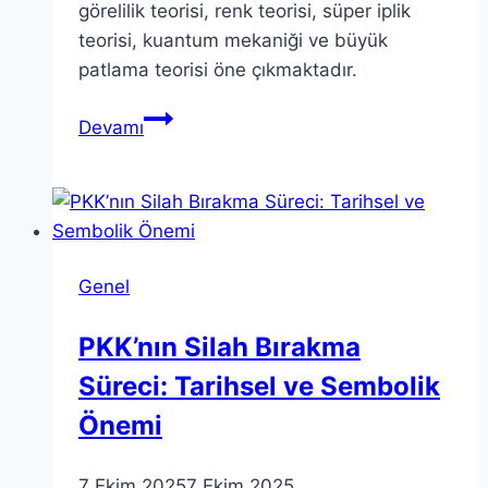
görelilik teorisi, renk teorisi, süper iplik
teorisi, kuantum mekaniği ve büyük
patlama teorisi öne çıkmaktadır.
Beş
Devamı
Temel
Teori:
Perspektifimizi
Değiştiren
Kavramlar
Genel
PKK’nın Silah Bırakma
Süreci: Tarihsel ve Sembolik
Önemi
7 Ekim 2025
7 Ekim 2025