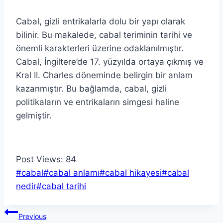
Cabal, gizli entrikalarla dolu bir yapı olarak
bilinir. Bu makalede, cabal teriminin tarihi ve
önemli karakterleri üzerine odaklanılmıştır.
Cabal, İngiltere’de 17. yüzyılda ortaya çıkmış ve
Kral II. Charles döneminde belirgin bir anlam
kazanmıştır. Bu bağlamda, cabal, gizli
politikaların ve entrikaların simgesi haline
gelmiştir.
Post Views:
84
Post
#
cabal
#
cabal anlamı
#
cabal hikayesi
#
cabal
Tags:
nedir
#
cabal tarihi
Yazı
Previous