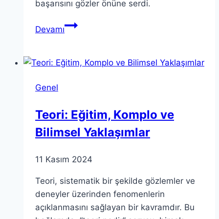
başarısını gözler önüne serdi.
Çelik
Devamı
Kubbe
Hava
Savunma
Sistemi
Genel
ile
Savunma
Teori: Eğitim, Komplo ve
Güçleniyor
Bilimsel Yaklaşımlar
11 Kasım 2024
Teori, sistematik bir şekilde gözlemler ve
deneyler üzerinden fenomenlerin
açıklanmasını sağlayan bir kavramdır. Bu