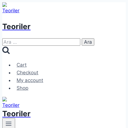
Skip
to
content
Teoriler
Arama:
Cart
Checkout
My account
Shop
Teoriler