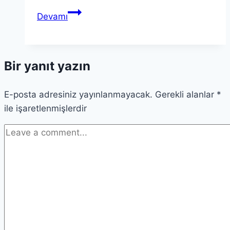
Psikolojik
Devamı
Teorilerde
Teori:
Modern
Bir yanıt yazın
Bir
Bakış
E-posta adresiniz yayınlanmayacak.
Açısı
Gerekli alanlar
*
ile işaretlenmişlerdir