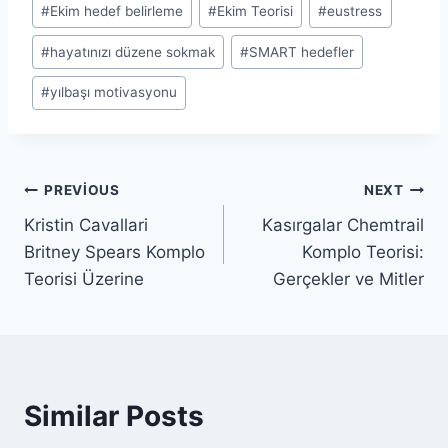
#
Ekim hedef belirleme
#
Ekim Teorisi
#
eustress
Tags:
#
hayatınızı düzene sokmak
#
SMART hedefler
#
yılbaşı motivasyonu
Yazı
PREVIOUS
NEXT
Kristin Cavallari
Kasırgalar Chemtrail
gezinmesi
Britney Spears Komplo
Komplo Teorisi:
Teorisi Üzerine
Gerçekler ve Mitler
Similar Posts