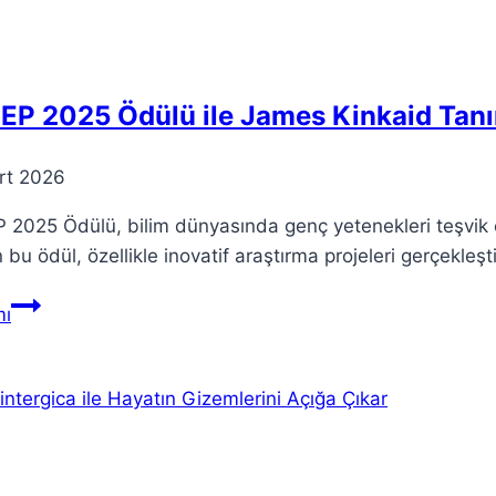
Yeni
Vizyonu
EP 2025 Ödülü ile James Kinkaid Tanı
rt 2026
2025 Ödülü, bilim dünyasında genç yetenekleri teşvik ed
n bu ödül, özellikle inovatif araştırma projeleri gerçekl
BAGEP
ı
2025
Ödülü
ile
James
Kinkaid
Tanınıyor