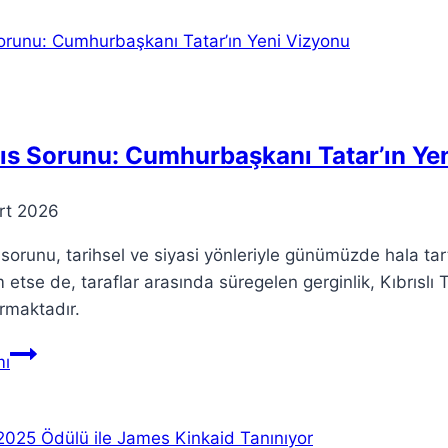
Bırakma:
Tarihi
Bir
Dönüşüm
Başlıyor
ıs Sorunu: Cumhurbaşkanı Tatar’ın Ye
rt 2026
 sorunu, tarihsel ve siyasi yönleriyle günümüzde hala t
etse de, taraflar arasında süregelen gerginlik, Kıbrıslı 
rmaktadır.
Kıbrıs
ı
Sorunu:
Cumhurbaşkanı
Tatar’ın