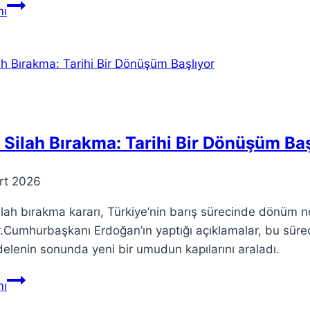
Teorik
ı
Liderlik:
Yönetim
ve
Organizasyon
Teorileri
Üzerine
Silah Bırakma: Tarihi Bir Dönüşüm Baş
rt 2026
lah bırakma kararı, Türkiye’nin barış sürecinde dönüm no
r.Cumhurbaşkanı Erdoğan’ın yaptığı açıklamalar, bu sürec
lenin sonunda yeni bir umudun kapılarını araladı.
PKK
ı
Silah