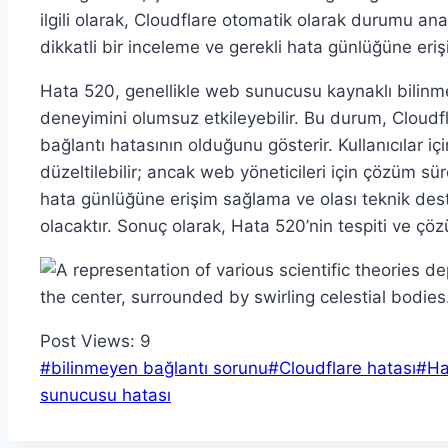
ilgili olarak, Cloudflare otomatik olarak durumu a
dikkatli bir inceleme ve gerekli hata günlüğüne eri
Hata 520, genellikle web sunucusu kaynaklı bilinme
deneyimini olumsuz etkileyebilir. Bu durum, Cloudfl
bağlantı hatasının olduğunu gösterir. Kullanıcılar iç
düzeltilebilir; ancak web yöneticileri için çözüm sü
hata günlüğüne erişim sağlama ve olası teknik deste
olacaktır. Sonuç olarak, Hata 520’nin tespiti ve çö
Post Views:
9
Post
#
bilinmeyen bağlantı sorunu
#
Cloudflare hatası
#
Ha
Tags:
sunucusu hatası