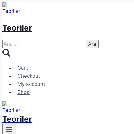
Skip
to
content
Teoriler
Arama:
Cart
Checkout
My account
Shop
Teoriler