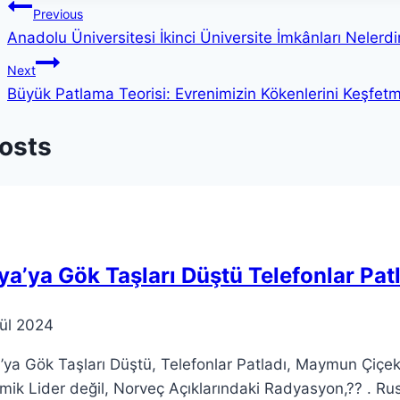
Yazı
Previous
Anadolu Üniversitesi İkinci Üniversite İmkânları Nelerdi
gezinmesi
Next
Büyük Patlama Teorisi: Evrenimizin Kökenlerini Keşfet
Posts
a’ya Gök Taşları Düştü Telefonlar P
lül 2024
ya Gök Taşları Düştü, Telefonlar Patladı, Maymun Çiçek 
ik Lider değil, Norveç Açıklarındaki Radyasyon,?? . Rusy