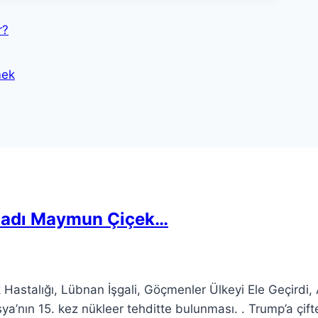
r?
mek
atladı Maymun Çiçek…
Hastalığı, Lübnan İşgali, Göçmenler Ülkeyi Ele Geçirdi,
a’nın 15. kez nükleer tehditte bulunması. . Trump’a çift