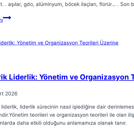
t. . aşılar, gdo, alüminyum, böcek ilaçları, florür… . Son
Dünya’ya
ı
Gök
Taşları
Düştü
Telefonlar
Patladı
Maymun
Çiçek…
ik Liderlik: Yönetim ve Organizasyon T
rt 2026
 liderlik, liderlik sürecinin nasıl işlediğine dair derinleme
indir.Yönetim teorileri ve organizasyon teorileri ile olan ili
larda daha etkili olduğunu anlamamıza olanak tanır.