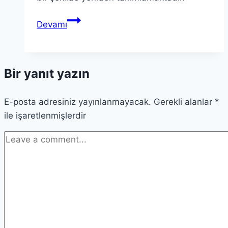
Görelilik
Devamı
Teorisi:
Einstein’ın
Devrim
Bir yanıt yazın
Niteliğindeki
İçgörüleri
E-posta adresiniz yayınlanmayacak.
Gerekli alanlar
*
ile işaretlenmişlerdir