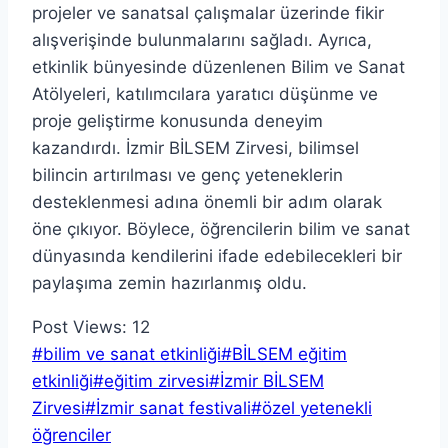
projeler ve sanatsal çalışmalar üzerinde fikir
alışverişinde bulunmalarını sağladı. Ayrıca,
etkinlik bünyesinde düzenlenen Bilim ve Sanat
Atölyeleri, katılımcılara yaratıcı düşünme ve
proje geliştirme konusunda deneyim
kazandırdı. İzmir BİLSEM Zirvesi, bilimsel
bilincin artırılması ve genç yeteneklerin
desteklenmesi adına önemli bir adım olarak
öne çıkıyor. Böylece, öğrencilerin bilim ve sanat
dünyasında kendilerini ifade edebilecekleri bir
paylaşıma zemin hazırlanmış oldu.
Post Views:
12
Post
#
bilim ve sanat etkinliği
#
BİLSEM eğitim
Tags:
etkinliği
#
eğitim zirvesi
#
İzmir BİLSEM
Zirvesi
#
İzmir sanat festivali
#
özel yetenekli
öğrenciler