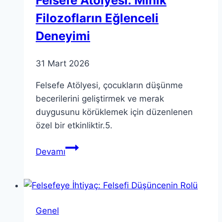
Felsefe Atölyesi: Minik
Filozofların Eğlenceli
Deneyimi
31 Mart 2026
Felsefe Atölyesi, çocukların düşünme
becerilerini geliştirmek ve merak
duygusunu körüklemek için düzenlenen
özel bir etkinliktir.5.
Felsefe
Devamı
Atölyesi:
Minik
Filozofların
Eğlenceli
Genel
Deneyimi