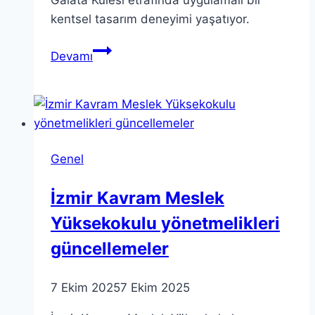
kentsel tasarım deneyimi yaşatıyor.
Kent
Devamı
Okuması
Atölyesi:
Bir
Kentsel
Tasarım
Genel
Deneyimi
İzmir Kavram Meslek
Yüksekokulu yönetmelikleri
güncellemeler
7 Ekim 2025
7 Ekim 2025