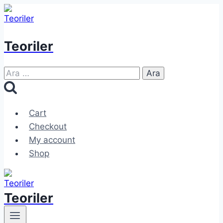
Skip
to
content
Teoriler
Arama:
Cart
Checkout
My account
Shop
Teoriler