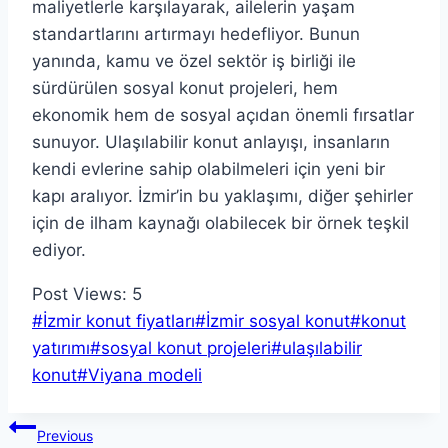
maliyetlerle karşılayarak, ailelerin yaşam
standartlarını artırmayı hedefliyor. Bunun
yanında, kamu ve özel sektör iş birliği ile
sürdürülen sosyal konut projeleri, hem
ekonomik hem de sosyal açıdan önemli fırsatlar
sunuyor. Ulaşılabilir konut anlayışı, insanların
kendi evlerine sahip olabilmeleri için yeni bir
kapı aralıyor. İzmir’in bu yaklaşımı, diğer şehirler
için de ilham kaynağı olabilecek bir örnek teşkil
ediyor.
Post Views:
5
Post
#
İzmir konut fiyatları
#
İzmir sosyal konut
#
konut
Tags:
yatırımı
#
sosyal konut projeleri
#
ulaşılabilir
konut
#
Viyana modeli
Yazı
Previous