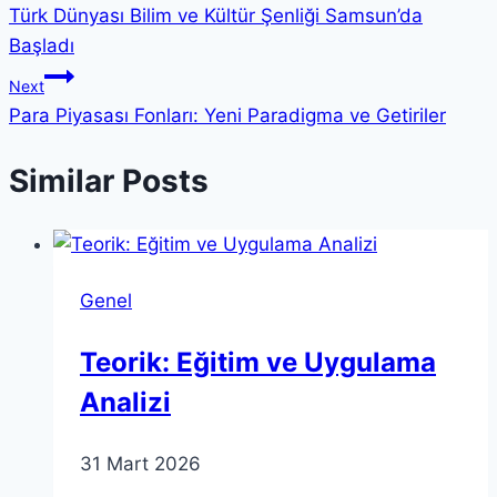
Türk Dünyası Bilim ve Kültür Şenliği Samsun’da
gezinmesi
Başladı
Next
Para Piyasası Fonları: Yeni Paradigma ve Getiriler
Similar Posts
Genel
Teorik: Eğitim ve Uygulama
Analizi
31 Mart 2026