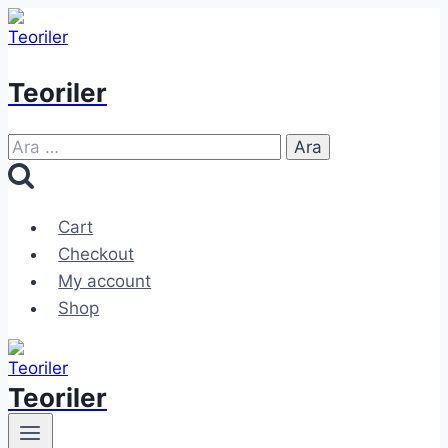
Skip
to
content
Teoriler
Arama:
Cart
Checkout
My account
Shop
Teoriler