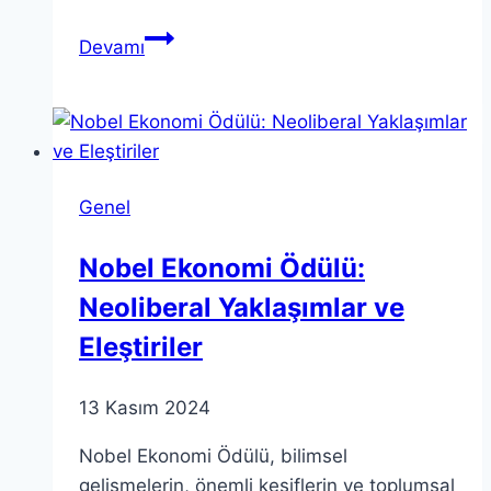
Renk
Devamı
Teorisi:
Renk
Teorisini
Anlamak
için
Genel
5
Temel
Nobel Ekonomi Ödülü:
Nokta
Neoliberal Yaklaşımlar ve
Eleştiriler
13 Kasım 2024
Nobel Ekonomi Ödülü, bilimsel
gelişmelerin, önemli keşiflerin ve toplumsal