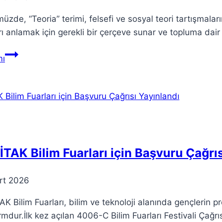
zde, “Teoria” terimi, felsefi ve sosyal teori tartışmala
rı anlamak için gerekli bir çerçeve sunar ve topluma dair el
Teoria:
ı
Günümüzde
Anlamı
ve
Önemi
TAK Bilim Fuarları için Başvuru Çağrıs
rt 2026
K Bilim Fuarları, bilim ve teknoloji alanında gençlerin pr
rmdur.İlk kez açılan 4006-C Bilim Fuarları Festivali Çağrıs