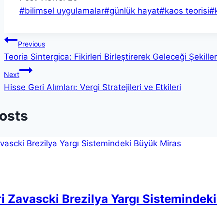
Post
#
bilimsel uygulamalar
#
günlük hayat
#
kaos teorisi
#
Tags:
Yazı
Previous
Teoria Sintergica: Fikirleri Birleştirerek Geleceği Şekille
gezinmesi
Next
Hisse Geri Alımları: Vergi Stratejileri ve Etkileri
Posts
i Zavascki Brezilya Yargı Sistemindek