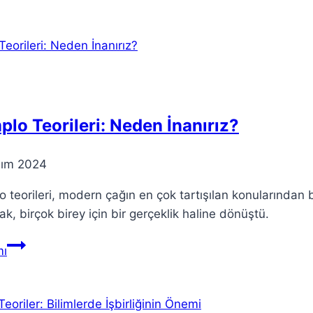
Bilginin
Eğitimin
Temel
Taşları
Üzerindeki
Rolü
lo Teorileri: Neden İnanırız?
sım 2024
 teorileri, modern çağın en çok tartışılan konularından bi
k, birçok birey için bir gerçeklik haline dönüştü.
Komplo
ı
Teorileri:
Neden
İnanırız?