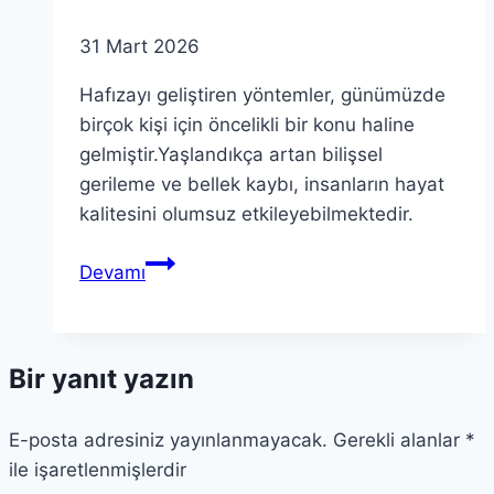
31 Mart 2026
Hafızayı geliştiren yöntemler, günümüzde
birçok kişi için öncelikli bir konu haline
gelmiştir.Yaşlandıkça artan bilişsel
gerileme ve bellek kaybı, insanların hayat
kalitesini olumsuz etkileyebilmektedir.
Hafızayı
Devamı
Geliştiren
Yöntemler:
Uyurken
Bir yanıt yazın
Kokuların
Etkisi
E-posta adresiniz yayınlanmayacak.
Gerekli alanlar
*
ile işaretlenmişlerdir