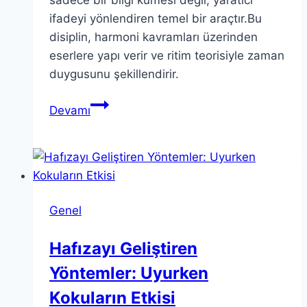
ifadeyi yönlendiren temel bir araçtır.Bu
disiplin, harmoni kavramları üzerinden
eserlere yapı verir ve ritim teorisiyle zaman
duygusunu şekillendirir.
Müzik
Devamı
teorisi:
kilit
kavramlarla
kompozisyon
ve
Genel
analiz
Hafızayı Geliştiren
Yöntemler: Uyurken
Kokuların Etkisi