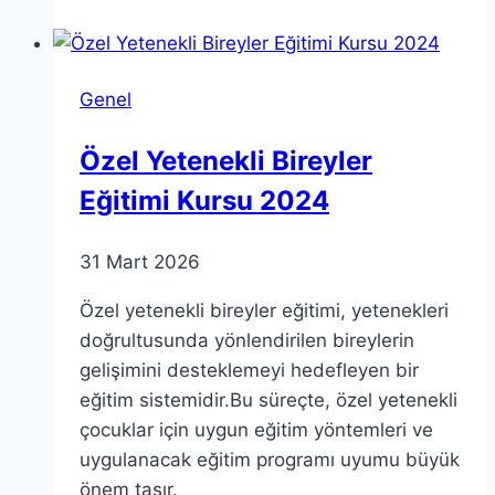
Blind:
Sweden
Üzerine
Genel
Ola
ve
Özel Yetenekli Bireyler
Milly’nin
Eğitimi Kursu 2024
Tartışması
31 Mart 2026
Özel yetenekli bireyler eğitimi, yetenekleri
doğrultusunda yönlendirilen bireylerin
gelişimini desteklemeyi hedefleyen bir
eğitim sistemidir.Bu süreçte, özel yetenekli
çocuklar için uygun eğitim yöntemleri ve
uygulanacak eğitim programı uyumu büyük
önem taşır.