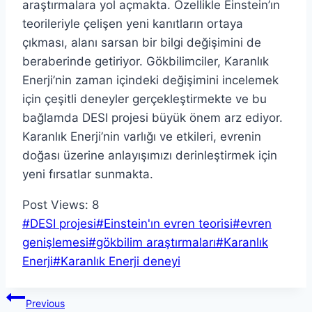
araştırmalara yol açmakta. Özellikle Einstein’ın
teorileriyle çelişen yeni kanıtların ortaya
çıkması, alanı sarsan bir bilgi değişimini de
beraberinde getiriyor. Gökbilimciler, Karanlık
Enerji’nin zaman içindeki değişimini incelemek
için çeşitli deneyler gerçekleştirmekte ve bu
bağlamda DESI projesi büyük önem arz ediyor.
Karanlık Enerji’nin varlığı ve etkileri, evrenin
doğası üzerine anlayışımızı derinleştirmek için
yeni fırsatlar sunmakta.
Post Views:
8
Post
#
DESI projesi
#
Einstein'ın evren teorisi
#
evren
Tags:
genişlemesi
#
gökbilim araştırmaları
#
Karanlık
Enerji
#
Karanlık Enerji deneyi
Yazı
Previous