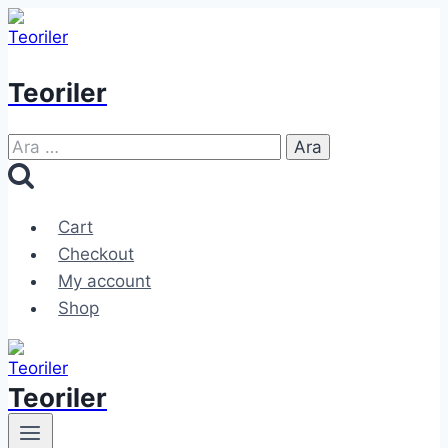
Skip
to
content
Teoriler
Arama:
Cart
Checkout
My account
Shop
Teoriler