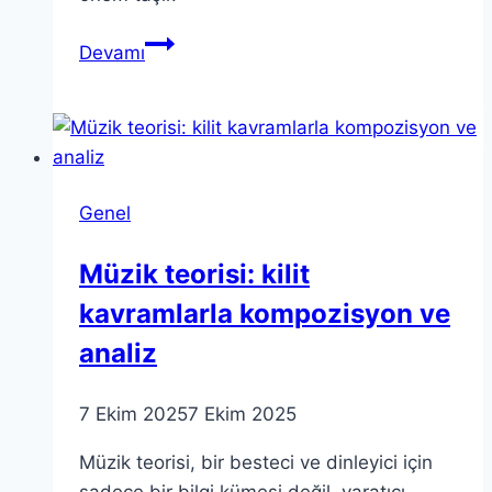
Özel
Devamı
Yetenekli
Bireyler
Eğitimi
Kursu
2024
Genel
Müzik teorisi: kilit
kavramlarla kompozisyon ve
analiz
7 Ekim 2025
7 Ekim 2025
Müzik teorisi, bir besteci ve dinleyici için
sadece bir bilgi kümesi değil, yaratıcı