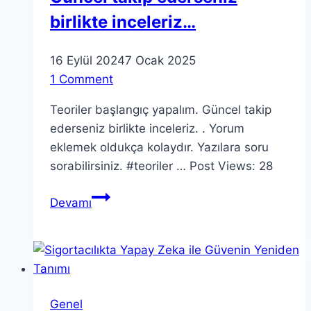
birlikte inceleriz…
16 Eylül 2024
7 Ocak 2025
1 Comment
Teoriler başlangıç yapalım. Güncel takip
ederseniz birlikte inceleriz. . Yorum
eklemek oldukça kolaydır. Yazılara soru
sorabilirsiniz. #teoriler … Post Views: 28
Teoriler
Devamı
başlangıç
yapalım
Güncel
takip
ederseniz
Genel
birlikte