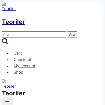
Skip
to
content
Teoriler
Arama:
Cart
Checkout
My account
Shop
Teoriler