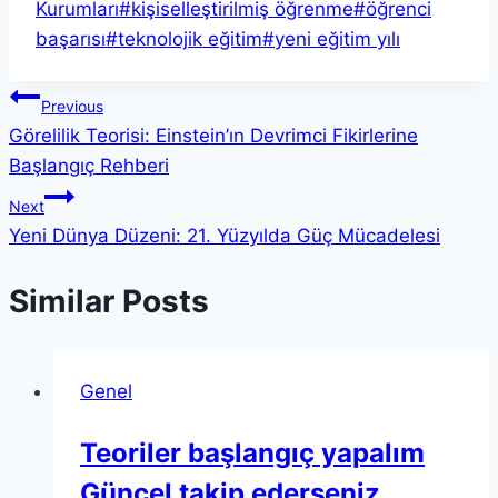
Tags:
Kurumları
#
kişiselleştirilmiş öğrenme
#
öğrenci
başarısı
#
teknolojik eğitim
#
yeni eğitim yılı
Yazı
Previous
Görelilik Teorisi: Einstein’ın Devrimci Fikirlerine
gezinmesi
Başlangıç Rehberi
Next
Yeni Dünya Düzeni: 21. Yüzyılda Güç Mücadelesi
Similar Posts
Genel
Teoriler başlangıç yapalım
Güncel takip ederseniz