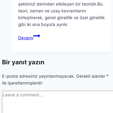
şeklimizi derinden etkileyen bir teoridir.Bu
teori, zaman ve uzay kavramlarını
birleştirerek, genel görelilik ve özel görelilik
gibi iki ana boyuta ayrılır.
Görelilik
Devamı
Teorisi:
Evren
Anlayışımızı
Bir yanıt yazın
Nasıl
Değiştirdi
E-posta adresiniz yayınlanmayacak.
Gerekli alanlar
*
ile işaretlenmişlerdir