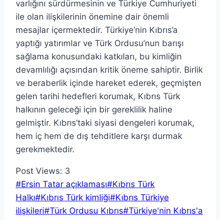
varlığını sürdürmesinin ve Türkiye Cumhuriyeti
ile olan ilişkilerinin önemine dair önemli
mesajlar içermektedir. Türkiye’nin Kıbrıs’a
yaptığı yatırımlar ve Türk Ordusu’nun barışı
sağlama konusundaki katkıları, bu kimliğin
devamlılığı açısından kritik öneme sahiptir. Birlik
ve beraberlik içinde hareket ederek, geçmişten
gelen tarihi hedefleri korumak, Kıbrıs Türk
halkının geleceği için bir gereklilik haline
gelmiştir. Kıbrıs’taki siyasi dengeleri korumak,
hem iç hem de dış tehditlere karşı durmak
gerekmektedir.
Post Views:
3
Post
#
Ersin Tatar açıklaması
#
Kıbrıs Türk
Tags:
Halkı
#
Kıbrıs Türk kimliği
#
Kıbrıs Türkiye
ilişkileri
#
Türk Ordusu Kıbrıs
#
Türkiye'nin Kıbrıs'a