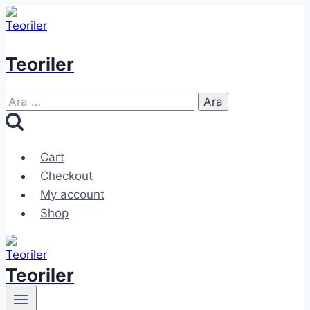
Skip
to
content
Teoriler
Arama:
Cart
Checkout
My account
Shop
Teoriler