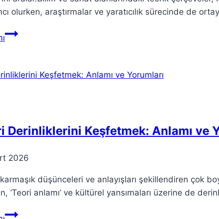
cı olurken, araştırmalar ve yaratıcılık sürecinde de ortaya
Teoria:
ı
Bilim
ve
Sanatta
Teorik
Çerçeveler
i Derinliklerini Keşfetmek: Anlamı ve 
rt 2026
 karmaşık düşünceleri ve anlayışları şekillendiren çok bo
n, ‘Teori anlamı’ ve kültürel yansımaları üzerine de deri
Teori
ı