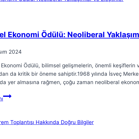
Kapsamlı
Bir
Kılavuz
l Ekonomi Ödülü: Neoliberal Yaklaşımla
sım 2024
Ekonomi Ödülü, bilimsel gelişmelerin, önemli keşiflerin
dan da kritik bir öneme sahiptir.1968 yılında İsveç Merk
da yer almasına rağmen, çoğu zaman neoliberal ekonomi a
Nobel
ı
Ekonomi
Ödülü:
Neoliberal
Yaklaşımlar
ve