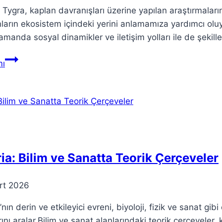
 Tygra, kaplan davranışları üzerine yapılan araştırmaların 
ların ekosistem içindeki yerini anlamamıza yardımcı oluyor
amanda sosyal dinamikler ve iletişim yolları ile de şekill
Teorie
ı
Tygra:
Kaplanların
Davranışlarına
Dair
Teorik
İncelemeler
ia: Bilim ve Sanatta Teorik Çerçeveler
rt 2026
’nın derin ve etkileyici evreni, biyoloji, fizik ve sanat g
rını aralar.Bilim ve sanat alanlarındaki teorik çerçevel