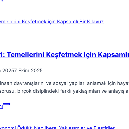
Derinliklerini
Keşfetmek:
Anlamı
ve
Yorumları
i: Temellerini Keşfetmek için Kapsamlı
m 2025
7 Ekim 2025
 insan davranışlarını ve sosyal yapıları anlamak için haya
sorusu, birçok disiplindeki farklı yaklaşımları ve anlayış
Teori:
ı
Temellerini
Keşfetmek
için