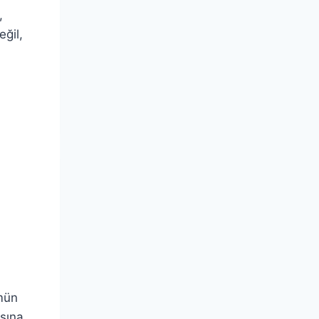
,
eğil,
ümün
asına