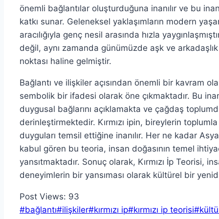
önemli bağlantılar oluşturduğuna inanılır ve bu inanç
katkı sunar. Geleneksel yaklaşımların modern ya
aracılığıyla genç nesil arasında hızla yaygınlaşmıştı
değil, aynı zamanda günümüzde aşk ve arkadaşlık gib
noktası haline gelmiştir.
Bağlantı ve ilişkiler açısından önemli bir kavram ola
sembolik bir ifadesi olarak öne çıkmaktadır. Bu inanç
duygusal bağlarını açıklamakta ve çağdaş toplumda i
derinleştirmektedir. Kırmızı ipin, bireylerin toplum
duyguları temsil ettiğine inanılır. Her ne kadar Asya 
kabul gören bu teoria, insan doğasının temel ihtiyaç
yansıtmaktadır. Sonuç olarak, Kırmızı İp Teorisi, ins
deneyimlerin bir yansıması olarak kültürel bir yen
Post Views:
93
Post
#
bağlantı
#
ilişkiler
#
kırmızı ip
#
kırmızı ip teorisi
#
kült