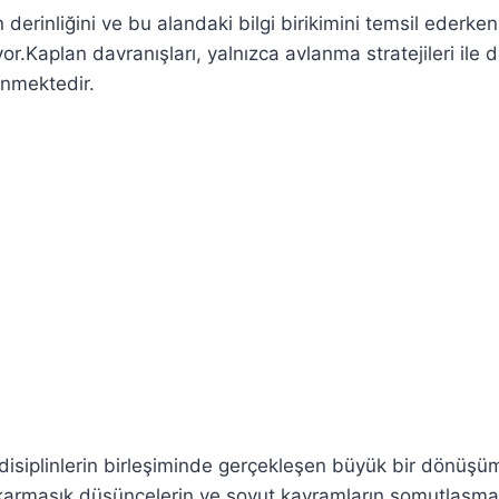
derinliğini ve bu alandaki bilgi birikimini temsil ederken
.Kaplan davranışları, yalnızca avlanma stratejileri ile d
enmektedir.
ibi disiplinlerin birleşiminde gerçekleşen büyük bir dönüş
er, karmaşık düşüncelerin ve soyut kavramların somutlaşm