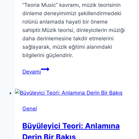
“Teoria Music” kavramı, müzik teorisinin
dinleme deneyimimizi şekillendirmedeki
rolünü anlamada hayati bir öneme
sahiptir.Müzik teorisi, dinleyicilerin müziği
daha derinlemesine takdir etmelerini
sağlayarak, müzik eğitimi alanındaki
bilgilerini güçlendirir.
Teoria
Devamı
Music:
Müzik
Teorisinin
Dinleme
Genel
Deneyimi
Üzerindeki
Büyüleyici Teori: Anlamına
Etkisi
Derin Bir Bakış