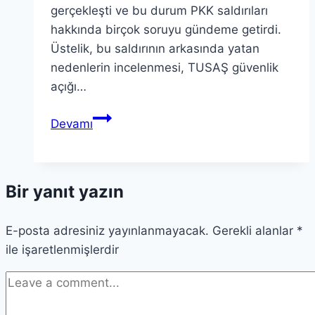
gerçekleşti ve bu durum PKK saldırıları
hakkında birçok soruyu gündeme getirdi.
Üstelik, bu saldırının arkasında yatan
nedenlerin incelenmesi, TUSAŞ güvenlik
açığı…
TUSAŞ
Devamı
Saldırısı:
Kritik
Saptamalar
Bir yanıt yazın
ve
Sorular
E-posta adresiniz yayınlanmayacak.
Gerekli alanlar
*
ile işaretlenmişlerdir