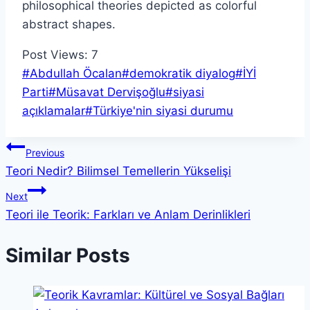
Post Views:
7
Post
#
Abdullah Öcalan
#
demokratik diyalog
#
İYİ
Tags:
Parti
#
Müsavat Dervişoğlu
#
siyasi
açıklamalar
#
Türkiye'nin siyasi durumu
Yazı
Previous
Teori Nedir? Bilimsel Temellerin Yükselişi
gezinmesi
Next
Teori ile Teorik: Farkları ve Anlam Derinlikleri
Similar Posts