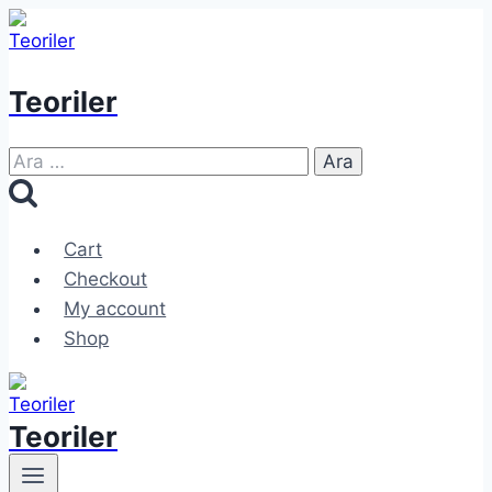
Skip
to
content
Teoriler
Arama:
Cart
Checkout
My account
Shop
Teoriler