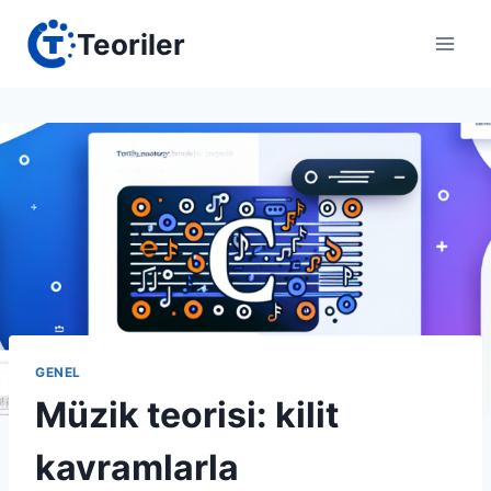
Skip
Teoriler
to
content
GENEL
Müzik teorisi: kilit
kavramlarla