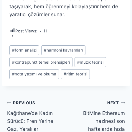
taşıyarak, hem öğrenmeyi kolaylaştırır hem de
yaratıcı çözümler sunar.
Post Views:
11
Post
#
form analizi
#
harmoni kavramları
Tags:
#
kontrapunkt temel prensipleri
#
müzik teorisi
#
nota yazımı ve okuma
#
ritim teorisi
Yazı
PREVIOUS
NEXT
Kağıthane’de Kadın
BitMine Ethereum
gezinmesi
Sürücü: Fren Yerine
hazinesi son
Gaz, Yaralılar
haftalarda hızla