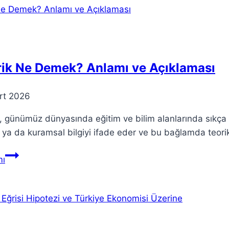
Modeli
ile
Eğitimde
Değişim
rik Ne Demek? Anlamı ve Açıklaması
rt 2026
, günümüz dünyasında eğitim ve bilim alanlarında sıkça 
i ya da kuramsal bilgiyi ifade eder ve bu bağlamda teorik bil
Teorik
ı
Ne
Demek?
Anlamı
ve
Açıklaması