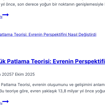
 yıl önce, son derece yoğun bir noktanın genişlemesiyle 
Big
ı
Bang
Teorisi:
Evrenin
Başlangıcını
Anlamak
k Patlama Teorisi: Evrenin Perspektifin
m 2025
7 Ekim 2025
Patlama Teorisi, evrenin oluşumunu ve gelişimini anlam
.Bu teoriye göre, evren yaklaşık 13,8 milyar yıl önce yo
Büyük
ı