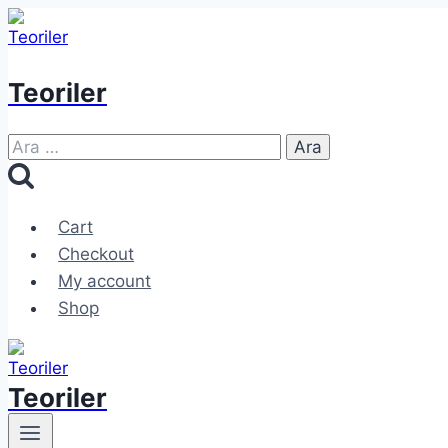
Skip
to
content
Teoriler
Arama:
Cart
Checkout
My account
Shop
Teoriler