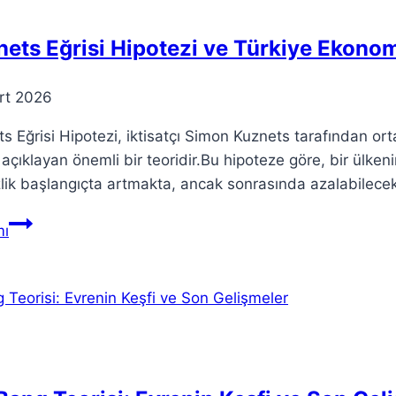
ets Eğrisi Hipotezi ve Türkiye Ekonom
rt 2026
s Eğrisi Hipotezi, iktisatçı Simon Kuznets tarafından orta
yi açıklayan önemli bir teoridir.Bu hipoteze göre, bir ülken
zlik başlangıçta artmakta, ancak sonrasında azalabilecek
Kuznets
ı
Eğrisi
Hipotezi
ve
Türkiye
Ekonomisi
Üzerine