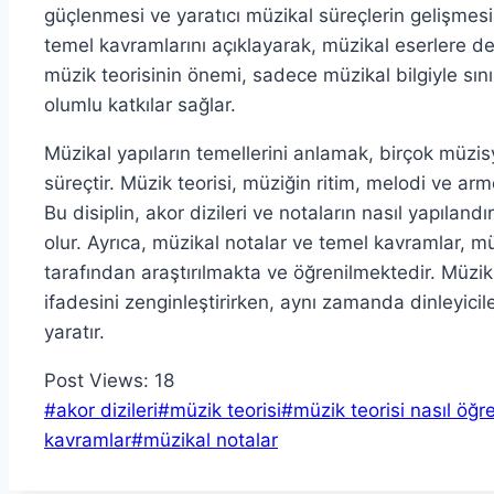
güçlenmesi ve yaratıcı müzikal süreçlerin gelişmes
temel kavramlarını açıklayarak, müzikal eserlere de
müzik teorisinin önemi, sadece müzikal bilgiyle sın
olumlu katkılar sağlar.
Müzikal yapıların temellerini anlamak, birçok müzisye
süreçtir. Müzik teorisi, müziğin ritim, melodi ve armo
Bu disiplin, akor dizileri ve notaların nasıl yapılan
olur. Ayrıca, müzikal notalar ve temel kavramlar, müz
tarafından araştırılmakta ve öğrenilmektedir. Müzik
ifadesini zenginleştirirken, aynı zamanda dinleyici
yaratır.
Post Views:
18
Post
#
akor dizileri
#
müzik teorisi
#
müzik teorisi nasıl öğre
Tags:
kavramlar
#
müzikal notalar