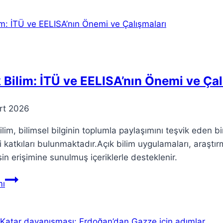
hareketin
tarihi:
etkileri
ve
yansımaları
 Bilim: İTÜ ve EELISA’nın Önemi ve Çal
rt 2026
ilim, bilimsel bilginin toplumla paylaşımını teşvik eden
 katkıları bulunmaktadır.Açık bilim uygulamaları, araştırmal
in erişimine sunulmuş içeriklerle desteklenir.
Açık
ı
Bilim:
İTÜ
ve