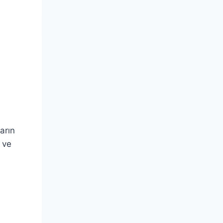
arın
r ve