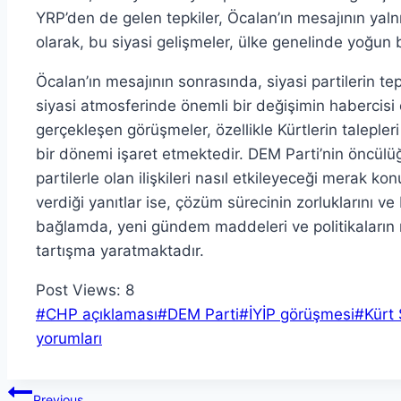
YRP’den de gelen tepkiler, Öcalan’ın mesajının yal
olarak, bu siyasi gelişmeler, ülke genelinde yoğun bir
Öcalan’ın mesajının sonrasında, siyasi partilerin tep
siyasi atmosferinde önemli bir değişimin habercisi 
gerçekleşen görüşmeler, özellikle Kürtlerin talepleri
bir dönemi işaret etmektedir. DEM Parti’nin öncülü
partilerle olan ilişkileri nasıl etkileyeceği merak k
verdiği yanıtlar ise, çözüm sürecinin zorluklarını ve 
bağlamda, yeni gündem maddeleri ve politikaların n
tartışma yaratmaktadır.
Post Views:
8
Post
#
CHP açıklaması
#
DEM Parti
#
İYİP görüşmesi
#
Kürt
Tags:
yorumları
Yazı
Previous