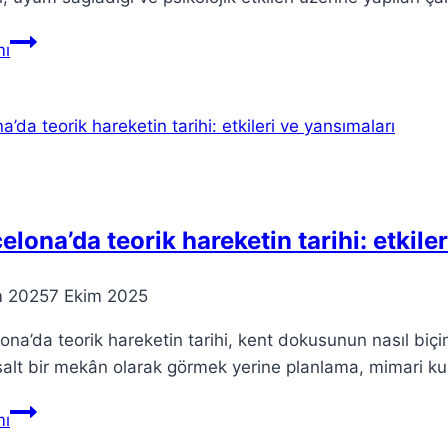
Renk
ı
Teorisi:
Sanat
ve
Tasarıma
Etkisi
elona’da teorik hareketin tarihi: etkile
m 2025
7 Ekim 2025
ona’da teorik hareketin tarihi, kent dokusunun nasıl biçim
salt bir mekân olarak görmek yerine planlama, mimari kura
Barcelona’da
ı
teorik