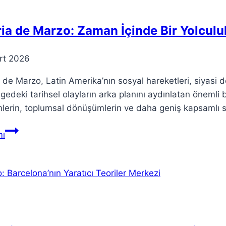
adımlar
ia de Marzo: Zaman İçinde Bir Yolculu
rt 2026
 de Marzo, Latin Amerika’nın sosyal hareketleri, siyasi dö
gedeki tarihsel olayların arka planını aydınlatan önemli
lerin, toplumsal dönüşümlerin ve daha geniş kapsamlı sosy
Teoria
ı
de
Marzo:
Zaman
İçinde
Bir
Yolculuk