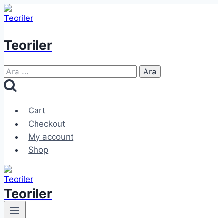
Skip
to
content
Teoriler
Arama:
Cart
Checkout
My account
Shop
Teoriler