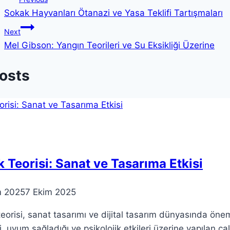
Sokak Hayvanları Ötanazi ve Yasa Teklifi Tartışmaları
gezinmesi
Next
Mel Gibson: Yangın Teorileri ve Su Eksikliği Üzerine
Posts
 Teorisi: Sanat ve Tasarıma Etkisi
m 2025
7 Ekim 2025
eorisi, sanat tasarımı ve dijital tasarım dünyasında önem
i, uyum sağladığı ve psikolojik etkileri üzerine yapılan çal