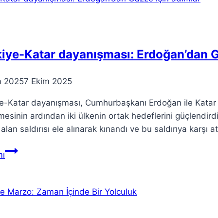
EELISA’nın
Önemi
ve
Çalışmaları
iye-Katar dayanışması: Erdoğan’dan G
m 2025
7 Ekim 2025
ye-Katar dayanışması, Cumhurbaşkanı Erdoğan ile Katar
esinin ardından iki ülkenin ortak hedeflerini güçlendir
alan saldırısı ele alınarak kınandı ve bu saldırıya karşı 
Türkiye-
ı
Katar
dayanışması:
Erdoğan’dan
Gazze
için