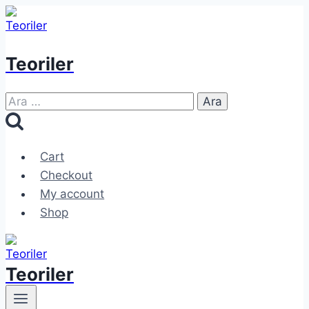
Skip
to
content
Teoriler
Arama:
Cart
Checkout
My account
Shop
Teoriler