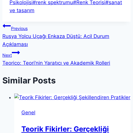
Tags:
Psikolojisi
#
renk spektrumu
#
Renk Teorisi
#
sanat
ve tasarım
Yazı
Previous
Rusya Yolcu Uçağı Enkaza Düştü: Acil Durum
gezinmesi
Açıklaması
Next
Teorico: Teori’nin Yaratıcı ve Akademik Rolleri
Similar Posts
Genel
Teorik Fikirler: Gerçekliği