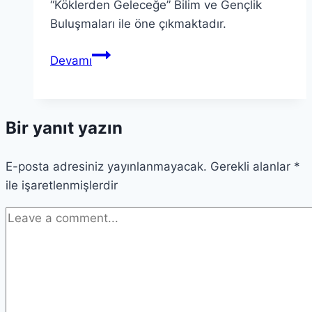
“Köklerden Geleceğe” Bilim ve Gençlik
Buluşmaları ile öne çıkmaktadır.
Bursa
Devamı
Eğitim
Projesi
ile
Bir yanıt yazın
Geleceği
İnşa
E-posta adresiniz yayınlanmayacak.
Etmek
Gerekli alanlar
*
ile işaretlenmişlerdir