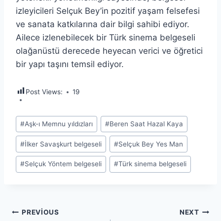
izleyicileri Selçuk Bey’in pozitif yaşam felsefesi
ve sanata katkılarına dair bilgi sahibi ediyor.
Ailece izlenebilecek bir Türk sinema belgeseli
olağanüstü derecede heyecan verici ve öğretici
bir yapı taşını temsil ediyor.
Post Views:
19
Post
#
Aşk-ı Memnu yıldızları
#
Beren Saat Hazal Kaya
Tags:
#
İlker Savaşkurt belgeseli
#
Selçuk Bey Yes Man
#
Selçuk Yöntem belgeseli
#
Türk sinema belgeseli
Yazı
PREVIOUS
NEXT