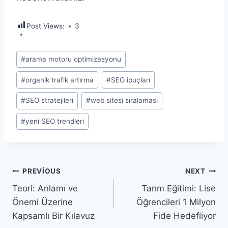
Post Views:
3
Post
#
arama motoru optimizasyonu
Tags:
#
organik trafik artırma
#
SEO ipuçları
#
SEO stratejileri
#
web sitesi sıralaması
#
yeni SEO trendleri
Yazı
PREVIOUS
NEXT
Teori: Anlamı ve
Tarım Eğitimi: Lise
gezinmesi
Önemi Üzerine
Öğrencileri 1 Milyon
Kapsamlı Bir Kılavuz
Fide Hedefliyor