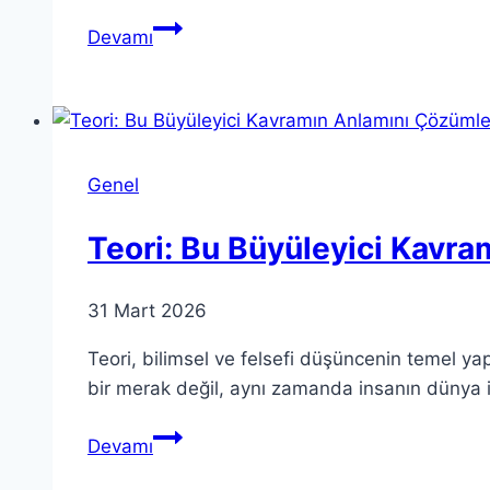
Teoria:
Devamı
Anlamı
ve
Bağlamlarına
Derin
Bir
Genel
Bakış
Teori: Bu Büyüleyici Kavr
31 Mart 2026
Teori, bilimsel ve felsefi düşüncenin temel yap
bir merak değil, aynı zamanda insanın dünya il
Teori:
Devamı
Bu