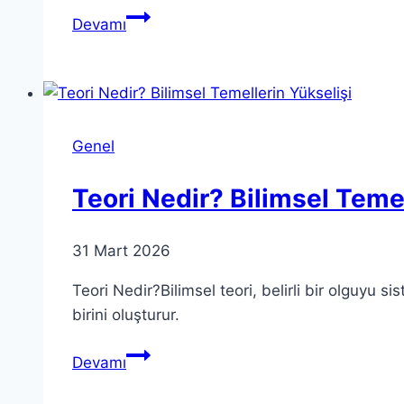
Teori:
Devamı
Anlamı
ve
Önemi
Üzerine
Derin
Genel
Bir
Bakış
Teori Nedir? Bilimsel Temel
31 Mart 2026
Teori Nedir?Bilimsel teori, belirli bir olguyu s
birini oluşturur.
Teori
Devamı
Nedir?
Bilimsel