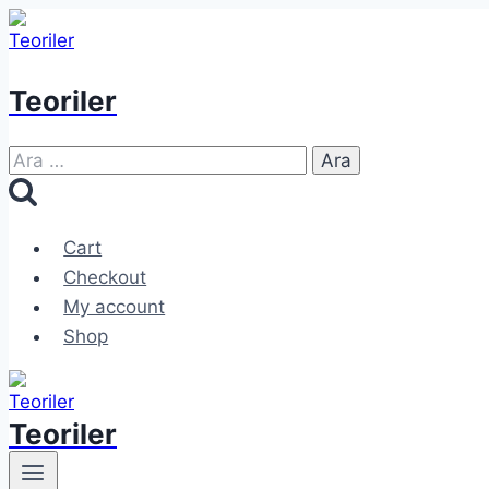
Skip
to
content
Teoriler
Arama:
Cart
Checkout
My account
Shop
Teoriler