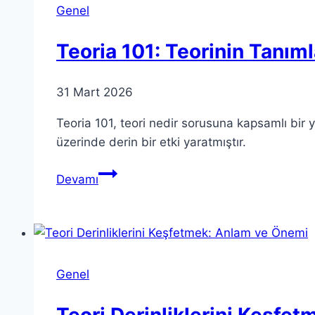
Önemini
Genel
Anlamak
Teoria 101: Teorinin Tanıml
31 Mart 2026
Teoria 101, teori nedir sorusuna kapsamlı bir ya
üzerinde derin bir etki yaratmıştır.
Teoria
Devamı
101:
Teorinin
Tanımları
ve
Uygulamaları
Genel
Teori Derinliklerini Keşfe