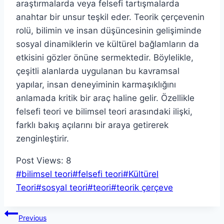
araştırmalarda veya felsefi tartışmalarda
anahtar bir unsur teşkil eder. Teorik çerçevenin
rolü, bilimin ve insan düşüncesinin gelişiminde
sosyal dinamiklerin ve kültürel bağlamların da
etkisini gözler önüne sermektedir. Böylelikle,
çeşitli alanlarda uygulanan bu kavramsal
yapılar, insan deneyiminin karmaşıklığını
anlamada kritik bir araç haline gelir. Özellikle
felsefi teori ve bilimsel teori arasındaki ilişki,
farklı bakış açılarını bir araya getirerek
zenginleştirir.
Post Views:
8
Post
#
bilimsel teori
#
felsefi teori
#
Kültürel
Tags:
Teori
#
sosyal teori
#
teori
#
teorik çerçeve
Yazı
Previous