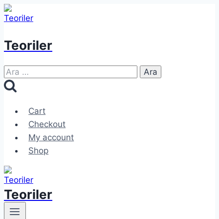
Skip
to
content
Teoriler
Arama:
Cart
Checkout
My account
Shop
Teoriler