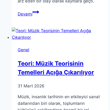
arz eden bir olay olarak kayıtlara geçti.
Güney
Devamı
L.A.
Esrar
Yangını:
Trajik
Olayın
Genel
Detayları
Teori: Müzik Teorisinin
Temelleri Açığa Çıkarılıyor
31 Mart 2026
Müzik, insanlık tarihinin en etkileyici sanat
dallarından biri olarak, toplumların
kültürünü şekillendiren önemli bir rol