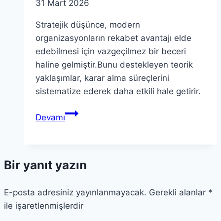
31 Mart 2026
Stratejik düşünce, modern
organizasyonların rekabet avantajı elde
edebilmesi için vazgeçilmez bir beceri
haline gelmiştir.Bunu destekleyen teorik
yaklaşımlar, karar alma süreçlerini
sistematize ederek daha etkili hale getirir.
Stratejik
Devamı
Düşünce:
Teorik
Yaklaşımlar
Bir yanıt yazın
ve
Uygulamaları
E-posta adresiniz yayınlanmayacak.
Gerekli alanlar
*
ile işaretlenmişlerdir