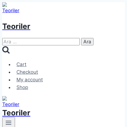
Skip
to
content
Teoriler
Arama:
Cart
Checkout
My account
Shop
Teoriler