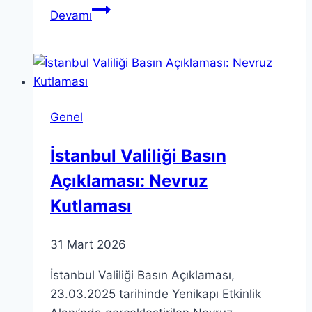
Renk
Devamı
Teorisi:
Renk
Teorisini
Anlamak
için
Genel
5
Temel
İstanbul Valiliği Basın
Nokta
Açıklaması: Nevruz
Kutlaması
31 Mart 2026
İstanbul Valiliği Basın Açıklaması,
23.03.2025 tarihinde Yenikapı Etkinlik