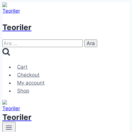
Skip
to
content
Teoriler
Arama:
Cart
Checkout
My account
Shop
Teoriler