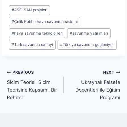
Post
#
ASELSAN projeleri
Tags:
#
Çelik Kubbe hava savunma sistemi
#
hava savunma teknolojileri
#
savunma yatırımları
#
Türk savunma sanayi
#
Türkiye savunma güçleniyor
Yazı
PREVIOUS
NEXT
Sicim Teorisi: Sicim
Ukraynalı Felsefe
gezinmesi
Teorisine Kapsamlı Bir
Doçentleri ile Eğitim
Rehber
Programı