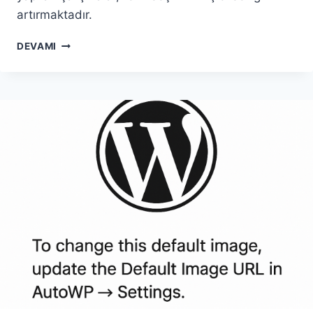
artırmaktadır.
RENK
DEVAMI
TEORISI:
SANAT
VE
TASARIMA
ETKISI