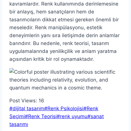
kavramlardır. Renk kullanımında derinlemesine
bir anlayış, hem sanatçıların hem de
tasarımcıların dikkat etmesi gereken önemli bir
meseledir. Renk manipülasyonu, estetik
deneyimlerin yanı sıra iletişimde derin anlamlar
barındırır. Bu nedenle, renk teorisi, tasarım
uygulamalarında yenilikçilik ve anlam yaratma
açısından kritik bir rol oynamaktadır.
Post Views:
16
Post
#
dijital tasarım
#
Renk Psikolojisi
#
Renk
Tags:
Seçimi
#
Renk Teorisi
#
renk uyumu
#
sanat
tasarımı