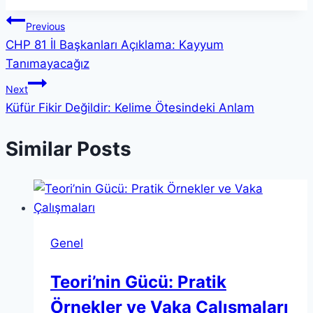
Yazı
Previous
CHP 81 İl Başkanları Açıklama: Kayyum
gezinmesi
Tanımayacağız
Next
Küfür Fikir Değildir: Kelime Ötesindeki Anlam
Similar Posts
Genel
Teori’nin Gücü: Pratik
Örnekler ve Vaka Çalışmaları