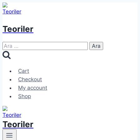
Skip
to
content
Teoriler
Arama:
Cart
Checkout
My account
Shop
Teoriler