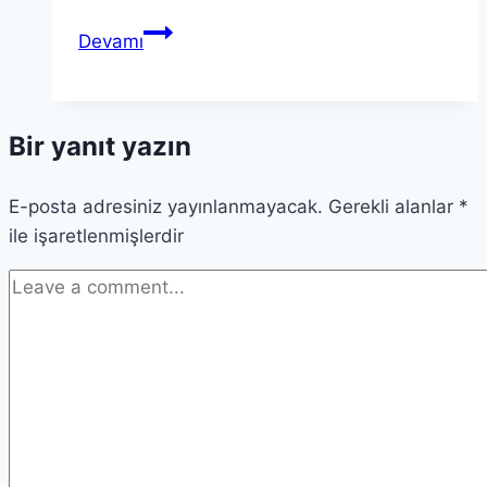
Fikret
Devamı
Orman’dan
Ahmet
Nur
Bir yanıt yazın
Çebi’ye
Sert
E-posta adresiniz yayınlanmayacak.
Yanıt
Gerekli alanlar
*
ile işaretlenmişlerdir