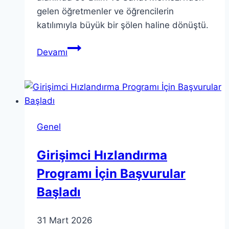
gelen öğretmenler ve öğrencilerin
katılımıyla büyük bir şölen haline dönüştü.
Çocuk
Devamı
Kongresi:
Bilim
ve
Sanat
İstanbul’da
Genel
Buluşuyor
Girişimci Hızlandırma
Programı İçin Başvurular
Başladı
31 Mart 2026