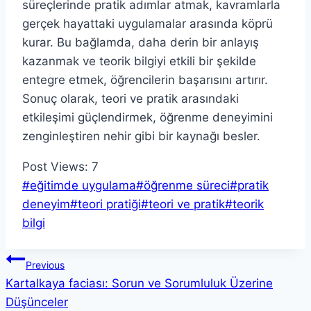
süreçlerinde pratik adımlar atmak, kavramlarla
gerçek hayattaki uygulamalar arasında köprü
kurar. Bu bağlamda, daha derin bir anlayış
kazanmak ve teorik bilgiyi etkili bir şekilde
entegre etmek, öğrencilerin başarısını artırır.
Sonuç olarak, teori ve pratik arasındaki
etkileşimi güçlendirmek, öğrenme deneyimini
zenginleştiren nehir gibi bir kaynağı besler.
Post Views:
7
Post
#
eğitimde uygulama
#
öğrenme süreci
#
pratik
Tags:
deneyim
#
teori pratiği
#
teori ve pratik
#
teorik
bilgi
Yazı
Previous
Kartalkaya faciası: Sorun ve Sorumluluk Üzerine
gezinmesi
Düşünceler