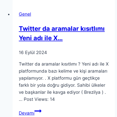
Agosto:
Kültürel
Genel
Önemi
ve
Twitter da aramalar kısıtlımı
Tarihsel
Yeni adı ile X…
Bağlamı
16 Eylül 2024
Twitter da aramalar kısıtlımı ? Yeni adı ile X
platformunda bazı kelime ve kişi aramaları
yapılamıyor. . X platformu gün geçtikçe
farklı bir yola doğru gidiyor. Sahibi ülkeler
ve başkanlar ile kavga ediyor ( Brezilya ) .
… Post Views: 14
Twitter
Devamı