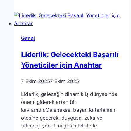
da
aramalar
kısıtlımı
Yeni
adı
Genel
ile
X…
Liderlik: Gelecekteki Başarılı
Yöneticiler için Anahtar
7 Ekim 2025
7 Ekim 2025
Liderlik, geleceğin dinamik iş dünyasında
önemi giderek artan bir
kavramdır.Geleneksel başarı kriterlerinin
ötesine geçerek, duygusal zeka ve
teknoloji yönetimi gibi niteliklerle