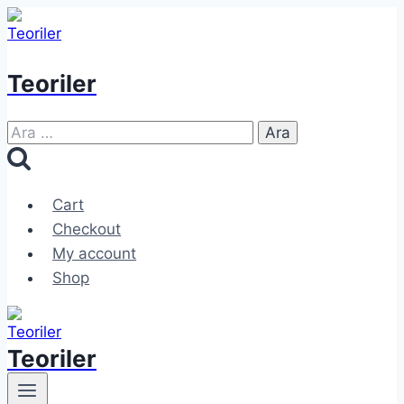
Skip
to
content
Teoriler
Arama:
Cart
Checkout
My account
Shop
Teoriler