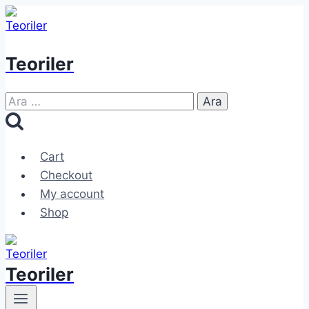
Skip
to
content
Teoriler
Arama:
Cart
Checkout
My account
Shop
Teoriler