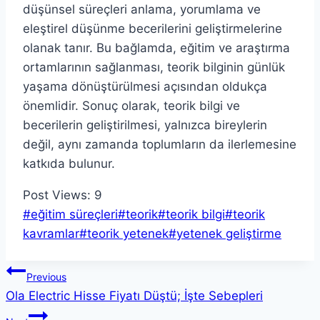
düşünsel süreçleri anlama, yorumlama ve
eleştirel düşünme becerilerini geliştirmelerine
olanak tanır. Bu bağlamda, eğitim ve araştırma
ortamlarının sağlanması, teorik bilginin günlük
yaşama dönüştürülmesi açısından oldukça
önemlidir. Sonuç olarak, teorik bilgi ve
becerilerin geliştirilmesi, yalnızca bireylerin
değil, aynı zamanda toplumların da ilerlemesine
katkıda bulunur.
Post Views:
9
Post
#
eğitim süreçleri
#
teorik
#
teorik bilgi
#
teorik
Tags:
kavramlar
#
teorik yetenek
#
yetenek geliştirme
Yazı
Previous
Ola Electric Hisse Fiyatı Düştü; İşte Sebepleri
gezinmesi