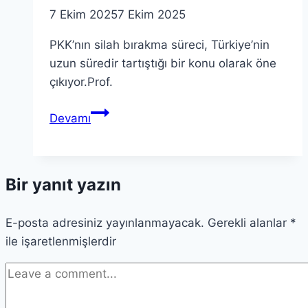
7 Ekim 2025
7 Ekim 2025
PKK’nın silah bırakma süreci, Türkiye’nin
uzun süredir tartıştığı bir konu olarak öne
çıkıyor.Prof.
PKK’nın
Devamı
Silah
Bırakma
Süreci:
Bir yanıt yazın
Tarihsel
ve
E-posta adresiniz yayınlanmayacak.
Sembolik
Gerekli alanlar
*
ile işaretlenmişlerdir
Önemi