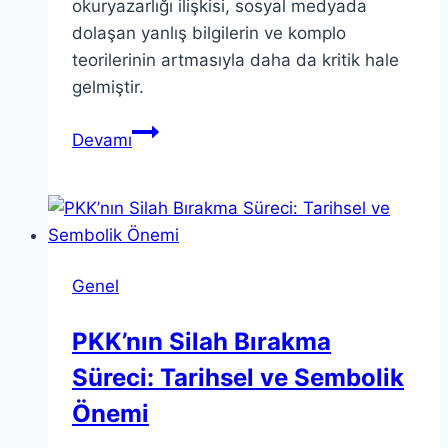
okuryazarlığı ilişkisi, sosyal medyada
dolaşan yanlış bilgilerin ve komplo
teorilerinin artmasıyla daha da kritik hale
gelmiştir.
Medya
Devamı
Okuryazarlığı:
Gençler
için
Hayati
Bir
Genel
Beceri
PKK’nın Silah Bırakma
Süreci: Tarihsel ve Sembolik
Önemi