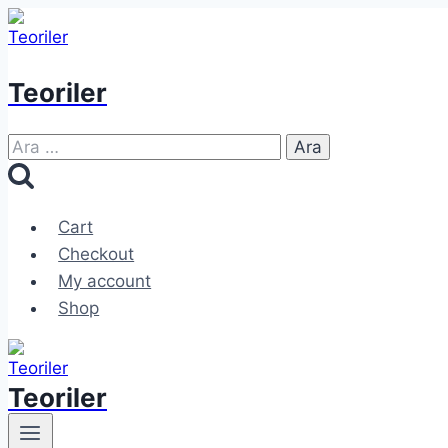
Skip
to
content
Teoriler
Arama:
Cart
Checkout
My account
Shop
Teoriler