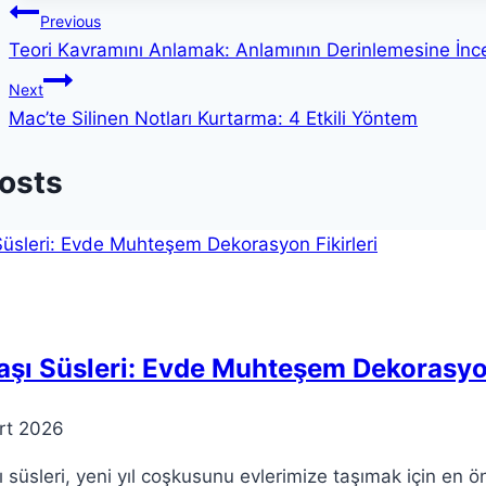
Yazı
Previous
Teori Kavramını Anlamak: Anlamının Derinlemesine İnc
gezinmesi
Next
Mac’te Silinen Notları Kurtarma: 4 Etkili Yöntem
Posts
aşı Süsleri: Evde Muhteşem Dekorasyon
rt 2026
ı süsleri, yeni yıl coşkusunu evlerimize taşımak için en ö