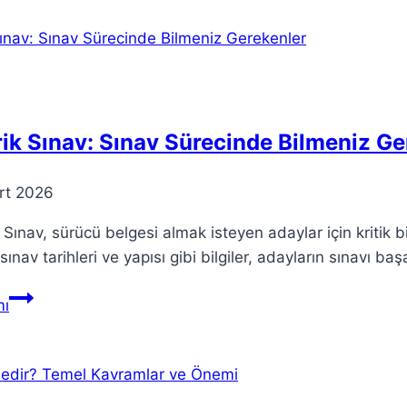
aramalar
kısıtlımı
Yeni
adı
ile
X…
ik Sınav: Sınav Sürecinde Bilmeniz Ge
rt 2026
 Sınav, sürücü belgesi almak isteyen adaylar için kritik bi
 sınav tarihleri ve yapısı gibi bilgiler, adayların sınavı
Teorik
ı
Sınav:
Sınav
Sürecinde
Bilmeniz