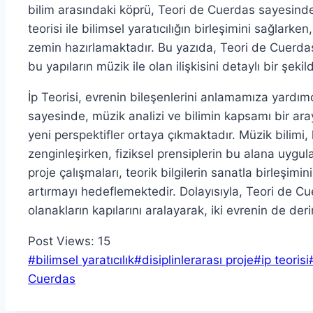
bilim arasındaki köprü, Teori de Cuerdas sayesind
teorisi ile bilimsel yaratıcılığın birleşimini sağlarke
zemin hazırlamaktadır. Bu yazıda, Teori de Cuerdas’ı
bu yapıların müzik ile olan ilişkisini detaylı bir şeki
İp Teorisi, evrenin bileşenlerini anlamamıza yardımcı
sayesinde, müzik analizi ve bilimin kapsamı bir ar
yeni perspektifler ortaya çıkmaktadır. Müzik bilimi
zenginleşirken, fiziksel prensiplerin bu alana uygul
proje çalışmaları, teorik bilgilerin sanatla birleşimi
artırmayı hedeflemektedir. Dolayısıyla, Teori de Cu
olanakların kapılarını aralayarak, iki evrenin de der
Post Views:
15
Post
#
bilimsel yaratıcılık
#
disiplinlerarası proje
#
ip teorisi
Tags:
Cuerdas