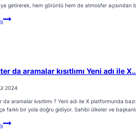
aya getirerek, hem görüntü hem de atmosfer açısından bü
Yılbaşı
ı
Süsleri:
Evde
Muhteşem
Dekorasyon
Fikirleri
ter da aramalar kısıtlımı Yeni adı ile X
ül 2024
r da aramalar kısıtlımı ? Yeni adı ile X platformunda bazı
çe farklı bir yola doğru gidiyor. Sahibi ülkeler ve başkanl
Twitter
ı
da