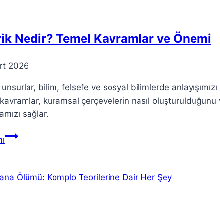
Gerekenler
rik Nedir? Temel Kavramlar ve Önemi
rt 2026
 unsurlar, bilim, felsefe ve sosyal bilimlerde anlayışımızı
 kavramlar, kuramsal çerçevelerin nasıl oluşturulduğunu
mızı sağlar.
Teorik
ı
Nedir?
Temel
Kavramlar
ve
Önemi