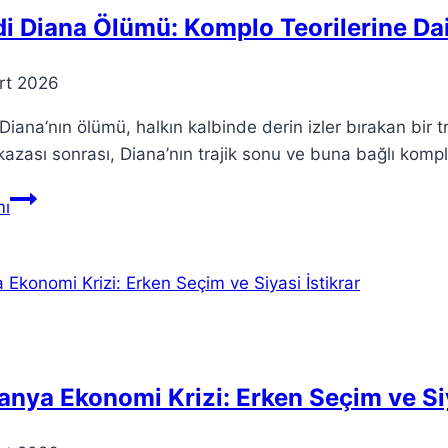
i Diana Ölümü: Komplo Teorilerine Da
rt 2026
Diana’nın ölümü, halkın kalbinde derin izler bırakan bir t
 kazası sonrası, Diana’nın trajik sonu ve buna bağlı komp
Leydi
ı
Diana
Ölümü:
Komplo
Teorilerine
Dair
Her
Şey
nya Ekonomi Krizi: Erken Seçim ve Siy