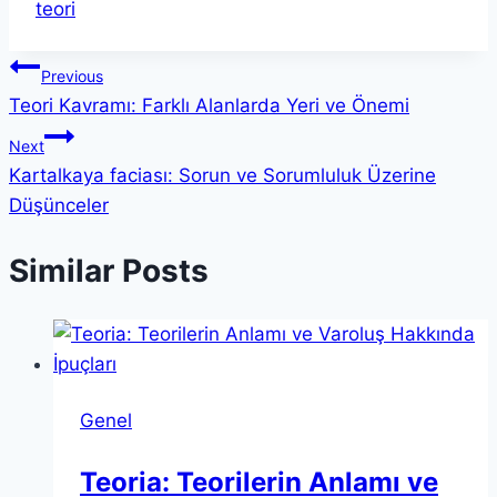
teori
Yazı
Previous
Teori Kavramı: Farklı Alanlarda Yeri ve Önemi
gezinmesi
Next
Kartalkaya faciası: Sorun ve Sorumluluk Üzerine
Düşünceler
Similar Posts
Genel
Teoria: Teorilerin Anlamı ve