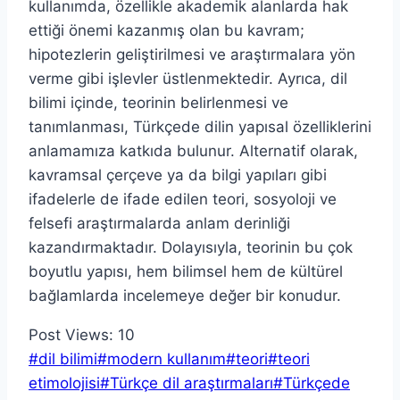
kullanımda, özellikle akademik alanlarda hak
ettiği önemi kazanmış olan bu kavram;
hipotezlerin geliştirilmesi ve araştırmalara yön
verme gibi işlevler üstlenmektedir. Ayrıca, dil
bilimi içinde, teorinin belirlenmesi ve
tanımlanması, Türkçede dilin yapısal özelliklerini
anlamamıza katkıda bulunur. Alternatif olarak,
kavramsal çerçeve ya da bilgi yapıları gibi
ifadelerle de ifade edilen teori, sosyoloji ve
felsefi araştırmalarda anlam derinliği
kazandırmaktadır. Dolayısıyla, teorinin bu çok
boyutlu yapısı, hem bilimsel hem de kültürel
bağlamlarda incelemeye değer bir konudur.
Post Views:
10
Post
#
dil bilimi
#
modern kullanım
#
teori
#
teori
Tags:
etimolojisi
#
Türkçe dil araştırmaları
#
Türkçede