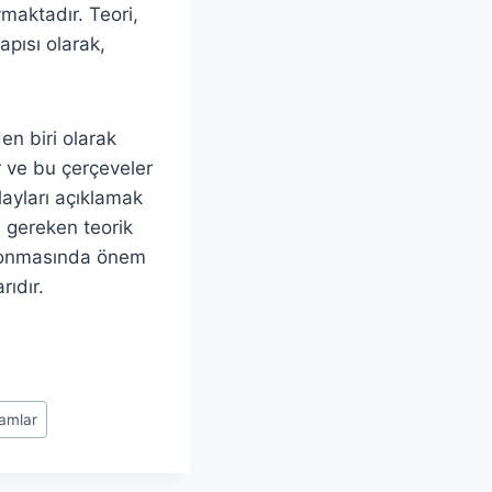
ymaktadır. Teori,
apısı olarak,
en biri olarak
r ve bu çerçeveler
layları açıklamak
i gereken teorik
 konmasında önem
rıdır.
ramlar