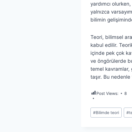
yardımcı olurken,
yalnızca varsayıml
bilimin gelişimind
Teori, bilimsel ar
kabul edilir. Teor
içinde pek çok kav
ve öngörülerde bu
temel kavramlar,
taşır. Bu nedenle t
Post Views:
8
Post
#
Bilimde teori
#
t
Tags: