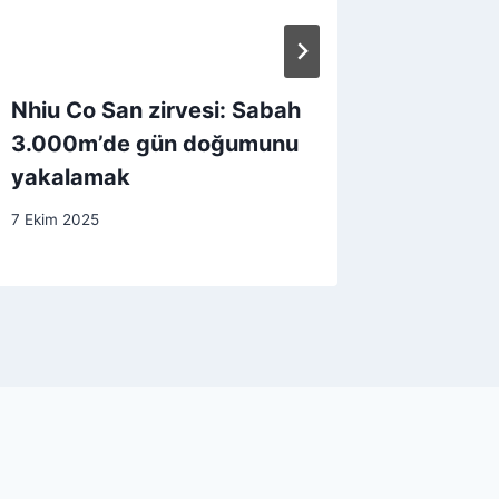
Nhiu Co San zirvesi: Sabah
Türkiy
3.000m’de gün doğumunu
Yarışma
yakalamak
Gelece
7 Ekim 2025
31 Mart 20