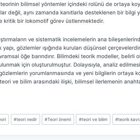
 teorinin bilimsel yöntemler içindeki rolünü de ortaya ko
ar değil, aynı zamanda kanıtlarla desteklenen bir bilgi y
e kritik bir lokomotif görev üstlenmektedir.
aştırmaların ve sistematik incelemelerin ana bileşenlerind
ik yapı, gözlemler ışığında kurulan düşünsel çerçevelerdi
ramsal öğe barındırır. Bilimdeki teorik modeller, belirli o
lunmak için oluşturulmuştur. Dolayısıyla, analiz edilmes
 gözlemlerin yorumlanmasında ve yeni bilgilerin ortaya
eori ve bilim arasındaki ilişki, bilimsel ilerlemenin anahta
eori
#
teori nedir
#
Teori önemi
#
teori ve bilim
#
teorik kav