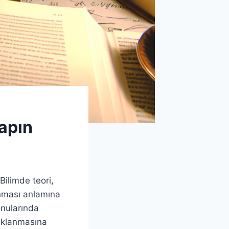
Yapın
Bilimde teori,
onması anlamına
onularında
çıklanmasına