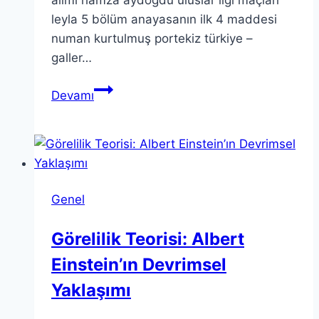
leyla 5 bölüm anayasanın ilk 4 maddesi
numan kurtulmuş portekiz türkiye –
galler…
izlanda
Devamı
türkiye
daron
acemoğlu
deha
4
Genel
bölüm
erşan…
Görelilik Teorisi: Albert
Einstein’ın Devrimsel
Yaklaşımı