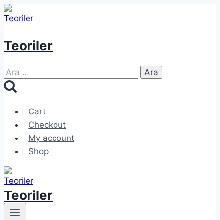
Skip
to
content
Teoriler
Arama:
Cart
Checkout
My account
Shop
Teoriler