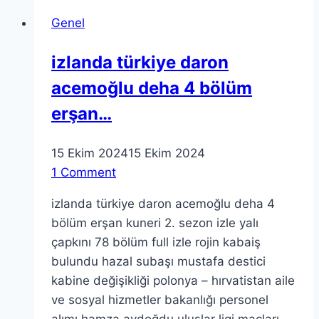
Yolları:
Genel
Kariyerinizde
Başarı
izlanda türkiye daron
İçin
acemoğlu deha 4 bölüm
İpuçları
erşan…
15 Ekim 2024
15 Ekim 2024
1 Comment
izlanda türkiye daron acemoğlu deha 4
bölüm erşan kuneri 2. sezon izle yalı
çapkını 78 bölüm full izle rojin kabaiş
bulundu hazal subaşı mustafa destici
kabine değişikliği polonya – hırvatistan aile
ve sosyal hizmetler bakanlığı personel
alımı hamza aydoğdu uluslar ligi maçları