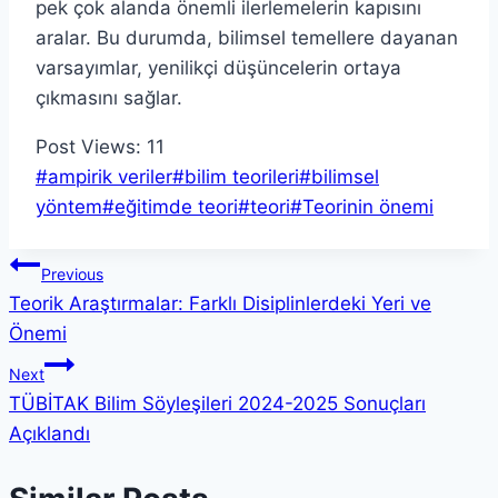
pek çok alanda önemli ilerlemelerin kapısını
aralar. Bu durumda, bilimsel temellere dayanan
varsayımlar, yenilikçi düşüncelerin ortaya
çıkmasını sağlar.
Post Views:
11
Post
#
ampirik veriler
#
bilim teorileri
#
bilimsel
Tags:
yöntem
#
eğitimde teori
#
teori
#
Teorinin önemi
Yazı
Previous
Teorik Araştırmalar: Farklı Disiplinlerdeki Yeri ve
gezinmesi
Önemi
Next
TÜBİTAK Bilim Söyleşileri 2024-2025 Sonuçları
Açıklandı