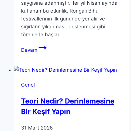
saygısına adanmıştır.Her yıl Nisan ayında
kutlanan bu etkinlik, Rongali Bihu
festivallerinin ilk gününde yer alır ve
sığırların yıkanması, beslenmesi gibi
törenlerle başlar.
Goru
Devamı
Bihu:
Assam’ın
Rongali
Bihu
Genel
Kutlamasının
Başlangıcı
Teori Nedir? Derinlemesine
Bir Keşif Yapın
31 Mart 2026