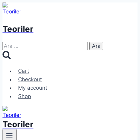
Skip
to
content
Teoriler
Arama:
Cart
Checkout
My account
Shop
Teoriler