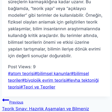
süreçlerin karmaşıklığına kadar uzanır. Bu
bağlamda, “teorik yapı” veya “açıklayıcı
modeller” gibi terimler de kullanılabilir. Örneğin,
fiziksel olayları anlamak için geliştirilen teorik
yaklaşımlar, bilim insanlarının araştırmalarında
kullandığı kritik araçlardır. Bu terimler altında,
bilimsel teorilerin önemi ve etkisi üzerine
yapılan tartışmalar, bilimin ileriye dönük evrimi
için değerli sonuçlar doğurabilir.
Post Views:
9
Post
#
atom teorisi
#
bilimsel kanunlar
#
bilimsel
Tags:
teoriler
#
biyolojik evrim teorisi
#
levha tektoniği
teorisi
#
Teori ve Teoriler
Yazı
Previous
Teorik Sınav: Hazırlık Aşamaları ve Bilmeniz