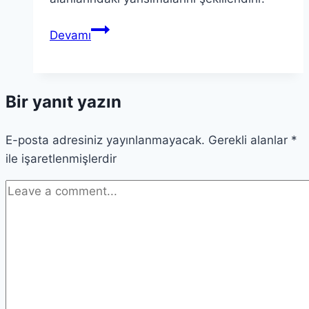
Teorik
Devamı
Fikirler:
Gerçekliği
Şekillendiren
Bir yanıt yazın
Pratikler
E-posta adresiniz yayınlanmayacak.
Gerekli alanlar
*
ile işaretlenmişlerdir