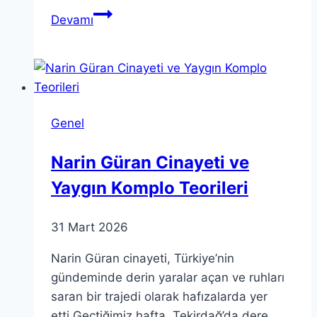
Teorik
Devamı
Yöntemler:
Farklı
Disiplinlerde
Kullanım
ve
Genel
Önemi
Narin Güran Cinayeti ve
Yaygın Komplo Teorileri
31 Mart 2026
Narin Güran cinayeti, Türkiye’nin
gündeminde derin yaralar açan ve ruhları
saran bir trajedi olarak hafızalarda yer
etti.Geçtiğimiz hafta, Tekirdağ’da dere