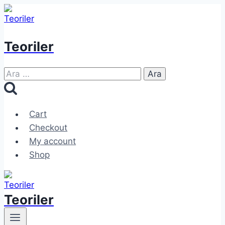
Skip
to
content
Teoriler
Arama:
Cart
Checkout
My account
Shop
Teoriler