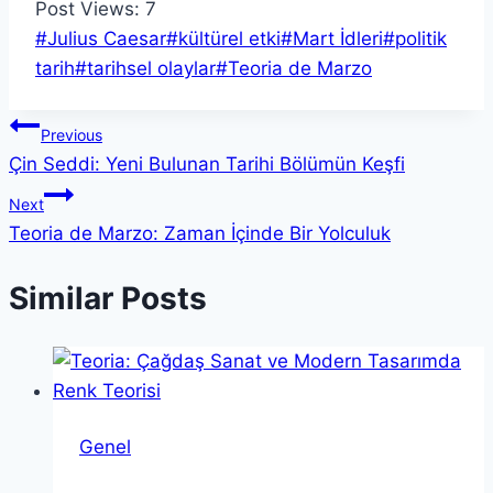
Post Views:
7
Post
#
Julius Caesar
#
kültürel etki
#
Mart İdleri
#
politik
Tags:
tarih
#
tarihsel olaylar
#
Teoria de Marzo
Yazı
Previous
Çin Seddi: Yeni Bulunan Tarihi Bölümün Keşfi
gezinmesi
Next
Teoria de Marzo: Zaman İçinde Bir Yolculuk
Similar Posts
Genel