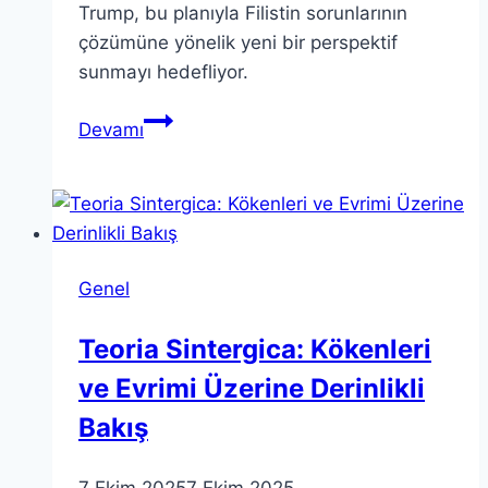
Trump, bu planıyla Filistin sorunlarının
çözümüne yönelik yeni bir perspektif
sunmayı hedefliyor.
Trump’ın
Devamı
Gazze
Planı:
Ortak
Açıklama
ve
Genel
Değerlendirmeler
Teoria Sintergica: Kökenleri
ve Evrimi Üzerine Derinlikli
Bakış
7 Ekim 2025
7 Ekim 2025