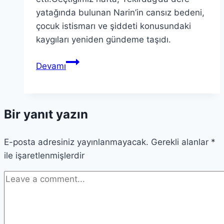
yatağında bulunan Narin’in cansız bedeni,
çocuk istismarı ve şiddeti konusundaki
kaygıları yeniden gündeme taşıdı.
Narin
Devamı
Güran
Cinayeti
ve
Bir yanıt yazın
Yaygın
Komplo
E-posta adresiniz yayınlanmayacak.
Teorileri
Gerekli alanlar
*
ile işaretlenmişlerdir