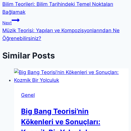
Bilim Teorileri: Bilim Tarihindeki Temel Noktaları
gezinmesi
Bağlamak
Next
Müzik Teorisi: Yapıları ve Kompozisyonlarından Ne
Öğrenebilirsiniz?
Similar Posts
Genel
Big Bang Teorisi’nin
Kökenleri ve Sonuçları: