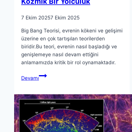
Kozmik Bir Yolculuk
7 Ekim 2025
7 Ekim 2025
Big Bang Teorisi, evrenin kökeni ve gelişimi
üzerine en çok tartışılan teorilerden
biridir.Bu teori, evrenin nasıl başladığı ve
genişlemeye nasıl devam ettiğini
anlamamızda kritik bir rol oynamaktadır.
Big
Devamı
Bang
Teorisi’nin
Kökenleri
ve
Sonuçları:
Kozmik
Bir