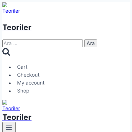
Skip
to
content
Teoriler
Arama:
Cart
Checkout
My account
Shop
Teoriler