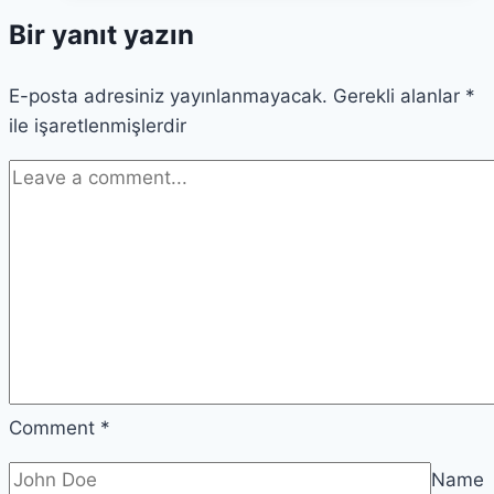
Kavramları
Bir yanıt yazın
Kentsel
Kültürle
E-posta adresiniz yayınlanmayacak.
Birleştiriyor
Gerekli alanlar
*
ile işaretlenmişlerdir
Comment
*
Name