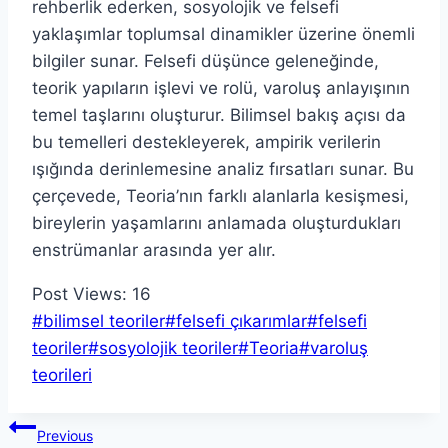
rehberlik ederken, sosyolojik ve felsefi
yaklaşımlar toplumsal dinamikler üzerine önemli
bilgiler sunar. Felsefi düşünce geleneğinde,
teorik yapıların işlevi ve rolü, varoluş anlayışının
temel taşlarını oluşturur. Bilimsel bakış açısı da
bu temelleri destekleyerek, ampirik verilerin
ışığında derinlemesine analiz fırsatları sunar. Bu
çerçevede, Teoria’nın farklı alanlarla kesişmesi,
bireylerin yaşamlarını anlamada oluşturdukları
enstrümanlar arasında yer alır.
Post Views:
16
Post
#
bilimsel teoriler
#
felsefi çıkarımlar
#
felsefi
Tags:
teoriler
#
sosyolojik teoriler
#
Teoria
#
varoluş
teorileri
Yazı
Previous