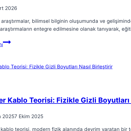
rt 2026
 araştırmalar, bilimsel bilginin oluşumunda ve gelişiminde
 araştırmaların entegre edilmesine olanak tanıyarak, eği
Teorik
ı
Araştırmalar:
Farklı
Disiplinlerdeki
Yeri
ve
Önemi
r Kablo Teorisi: Fizikle Gizli Boyutları 
m 2025
7 Ekim 2025
kablo teorisi, modern fizik alanında devrim yaratan bir te