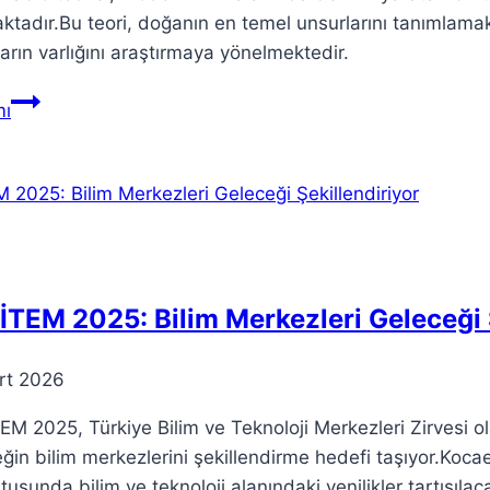
tadır.Bu teori, doğanın en temel unsurlarını tanımlamak i
arın varlığını araştırmaya yönelmektedir.
Süper
ı
Kablo
Teorisi:
Fizikle
Gizli
Boyutları
Nasıl
Birleştirir
TEM 2025: Bilim Merkezleri Geleceği Ş
rt 2026
M 2025, Türkiye Bilim ve Teknoloji Merkezleri Zirvesi olar
ğin bilim merkezlerini şekillendirme hedefi taşıyor.Koca
tusunda bilim ve teknoloji alanındaki yenilikler tartışılac