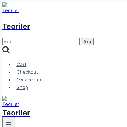
Skip
to
content
Teoriler
Arama:
Cart
Checkout
My account
Shop
Teoriler