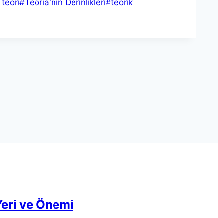
 teori
#
Teoría'nın Derinlikleri
#
teorik
 Yeri ve Önemi