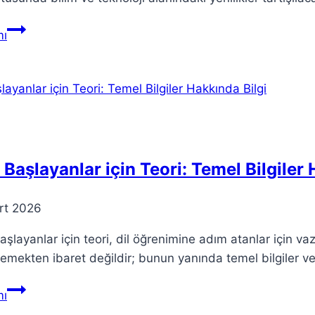
TÜBİTEM
ı
2025:
Bilim
Merkezleri
Geleceği
Şekillendiriyor
 Başlayanlar için Teori: Temel Bilgiler
rt 2026
aşlayanlar için teori, dil öğrenimine adım atanlar için v
emekten ibaret değildir; bunun yanında temel bilgiler v
Yeni
ı
Başlayanlar