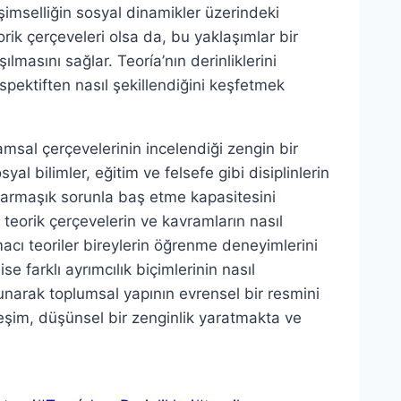
işimselliğin sosyal dinamikler üzerindeki
eorik çerçeveleri olsa da, bu yaklaşımlar bir
lmasını sağlar. Teoría’nın derinliklerini
spektiften nasıl şekillendiğini keşfetmek
vramsal çerçevelerinin incelendiği zengin bir
al bilimler, eğitim ve felsefe gibi disiplinlerin
karmaşık sorunla baş etme kapasitesini
 teorik çerçevelerin ve kavramların nasıl
acı teoriler bireylerin öğrenme deneyimlerini
se farklı ayrımcılık biçimlerinin nasıl
sunarak toplumsal yapının evrensel bir resmini
leşim, düşünsel bir zenginlik yaratmakta ve