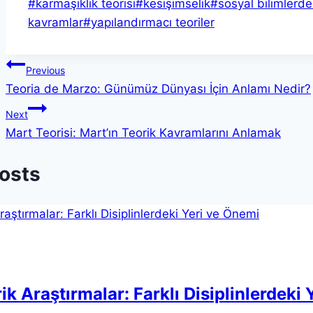
Post
#
karmaşıklık teorisi
#
kesişimselik
#
sosyal bilimlerde
Tags:
kavramlar
#
yapılandırmacı teoriler
Yazı
Previous
Teoria de Marzo: Günümüz Dünyası İçin Anlamı Nedir?
gezinmesi
Next
Mart Teorisi: Mart’ın Teorik Kavramlarını Anlamak
Posts
ik Araştırmalar: Farklı Disiplinlerdeki