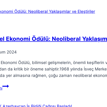
için
Teori:
Temel
Bilgiler
Hakkında
Bilgi
l Ekonomi Ödülü: Neoliberal Yaklaşımla
sım 2024
Ekonomi Ödülü, bilimsel gelişmelerin, önemli keşiflerin
dan da kritik bir öneme sahiptir.1968 yılında İsveç Merk
da yer almasına rağmen, çoğu zaman neoliberal ekonomi a
Nobel
ı
Ekonomi
Ödülü:
Neoliberal