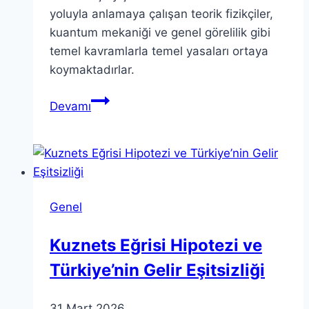
yoluyla anlamaya çalışan teorik fizikçiler,
kuantum mekaniği ve genel görelilik gibi
temel kavramlarla temel yasaları ortaya
koymaktadırlar.
Teorik
Devamı
Fizik:
Fizik
Biliminde
Temel
Yaklaşımlar
Genel
Kuznets Eğrisi Hipotezi ve
Türkiye’nin Gelir Eşitsizliği
31 Mart 2026