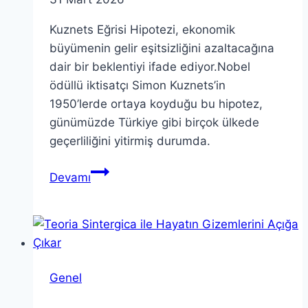
Kuznets Eğrisi Hipotezi, ekonomik
büyümenin gelir eşitsizliğini azaltacağına
dair bir beklentiyi ifade ediyor.Nobel
ödüllü iktisatçı Simon Kuznets’in
1950’lerde ortaya koyduğu bu hipotez,
günümüzde Türkiye gibi birçok ülkede
geçerliliğini yitirmiş durumda.
Kuznets
Devamı
Eğrisi
Hipotezi
ve
Türkiye’nin
Gelir
Genel
Eşitsizliği