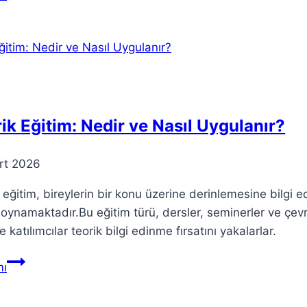
Başkan
Yargılanabilir
mi?
Anayasal
Tartışmalar
ik Eğitim: Nedir ve Nasıl Uygulanır?
rt 2026
 eğitim, bireylerin bir konu üzerine derinlemesine bilgi 
l oynamaktadır.Bu eğitim türü, dersler, seminerler ve çevri
 katılımcılar teorik bilgi edinme fırsatını yakalarlar.
Teorik
ı
Eğitim:
Nedir