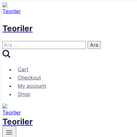
Skip
to
content
Teoriler
Arama:
Cart
Checkout
My account
Shop
Teoriler