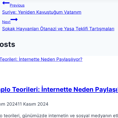
Yazı
Previous
Suriye: Yeniden Kavuştuğum Vatanım
gezinmesi
Next
Sokak Hayvanları Ötanazi ve Yasa Teklifi Tartışmaları
Posts
lo Teorileri: İnternette Neden Paylaşı
sım 2024
11 Kasım 2024
 teorileri, günümüzde internetin ve sosyal medyanın etki