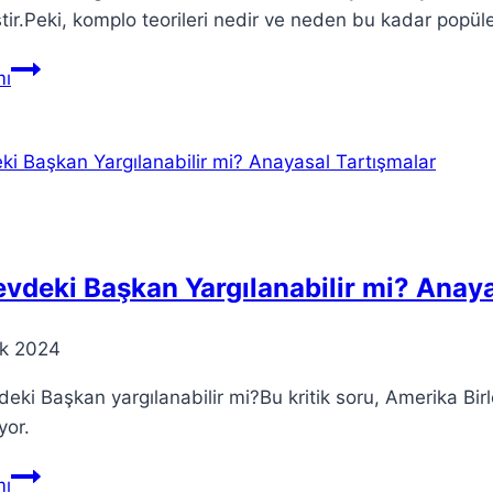
tir.Peki, komplo teorileri nedir ve neden bu kadar popüle
Komplo
ı
Teorileri:
İnternette
Neden
Paylaşılıyor?
vdeki Başkan Yargılanabilir mi? Anaya
ık 2024
eki Başkan yargılanabilir mi?Bu kritik soru, Amerika Birl
yor.
Görevdeki
ı