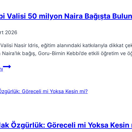
Başlıyor
i Valisi 50 milyon Naira Bağışta Bulu
rt 2026
Valisi Nasir Idris, eğitim alanındaki katkılarıyla dikkat
 Naira’lık bağış, Goru-Birnin Kebbi’de etkili öğretim ve
Kebbi
ı
Valisi
50
milyon
Naira
Bağışta
Bulundu
ak Özgürlük: Göreceli mi Yoksa Kesin