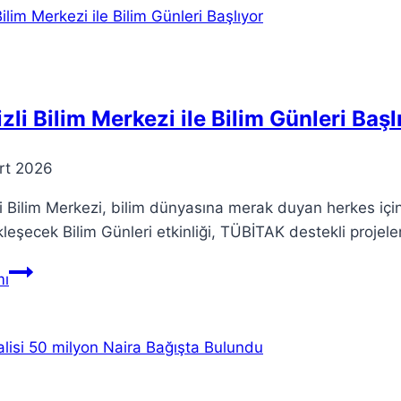
ve
Nasıl
Uygulanır?
zli Bilim Merkezi ile Bilim Günleri Başl
rt 2026
i Bilim Merkezi, bilim dünyasına merak duyan herkes içi
leşecek Bilim Günleri etkinliği, TÜBİTAK destekli projeleri v
Denizli
ı
Bilim
Merkezi
ile
Bilim
Günleri