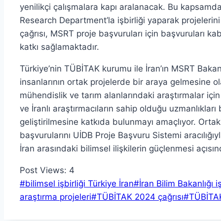
yenilikçi çalışmalara kapı aralanacak. Bu kapsamda, 
Research Department’la işbirliği yaparak projelerin
çağrısı, MSRT proje başvuruları için başvuruları kab
katkı sağlamaktadır.
Türkiye’nin TÜBİTAK kurumu ile İran’ın MSRT Bakanlığı 
insanlarının ortak projelerde bir araya gelmesine ol
mühendislik ve tarım alanlarındaki araştırmalar için 
ve İranlı araştırmacıların sahip olduğu uzmanlıkları 
geliştirilmesine katkıda bulunmayı amaçlıyor. Ortak
başvurularını UİDB Proje Başvuru Sistemi aracılığıyla 
İran arasındaki bilimsel ilişkilerin güçlenmesi açısı
Post Views:
4
Post
#
bilimsel işbirliği Türkiye İran
#
İran Bilim Bakanlığı iş
Tags:
araştırma projeleri
#
TÜBİTAK 2024 çağrısı
#
TÜBİTAK 