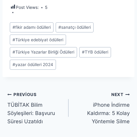
Post Views:
5
Post
#
fikir adamı ödülleri
#
sanatçı ödülleri
Tags:
#
Türkiye edebiyat ödülleri
#
Türkiye Yazarlar Birliği Ödülleri
#
TYB ödülleri
#
yazar ödülleri 2024
Yazı
PREVIOUS
NEXT
TÜBİTAK Bilim
iPhone İndirme
gezinmesi
Söyleşileri: Başvuru
Kaldırma: 5 Kolay
Süresi Uzatıldı
Yöntemle Silme