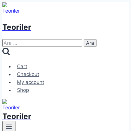
Skip
to
content
Teoriler
Arama:
Cart
Checkout
My account
Shop
Teoriler