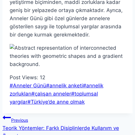
yetiştirme biçiminden, maddi zorluklara kadar
geniş bir yelpazede ortaya çıkmaktadır. Ayrıca,
Anneler Günü gibi özel günlerde annelere
gösterilen saygı ile toplumsal yargılar arasında
bir denge kurmak gerekmektedir.
Post Views:
12
Post
#
Anneler Günü
#
annelik anketi
#
annelik
Tags:
zorlukları
#
çalışan anneler
#
toplumsal
yargılar
#
Türkiye’de anne olmak
Yazı
Previous
Teorik Yöntemler: Farklı Disiplinlerde Kullanım ve
gezinmesi